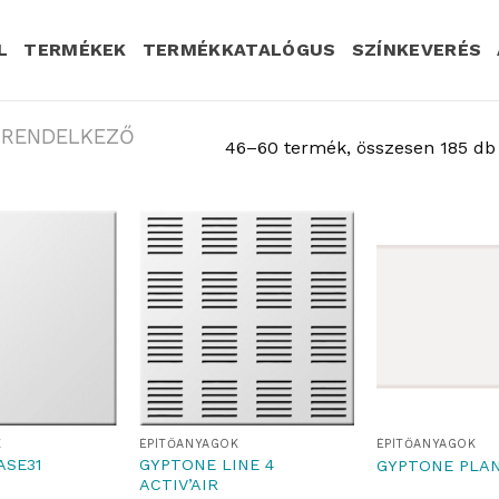
L
TERMÉKEK
TERMÉKKATALÓGUS
SZÍNKEVERÉS
L RENDELKEZŐ
46–60 termék, összesen 185 db
K
ÉPÍTŐANYAGOK
ÉPÍTŐANYAGOK
ASE31
GYPTONE LINE 4
GYPTONE PLAN
ACTIV’AIR