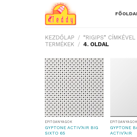
Skip
to
FŐOLDA
content
KEZDŐLAP
/
“RIGIPS” CÍMKÉVE
TERMÉKEK
/
4. OLDAL
ÉPÍTŐANYAGOK
ÉPÍTŐANYAGO
GYPTONE ACTIV’AIR BIG
GYPTONE B
SIXTO 65
ACTIV’AIR