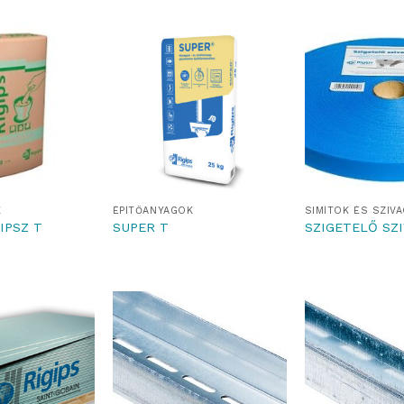
K
ÉPÍTŐANYAGOK
SIMÍTÓK ÉS SZIV
IPSZ T
SUPER T
SZIGETELŐ SZ