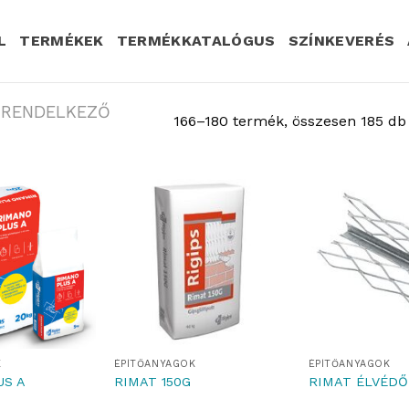
L
TERMÉKEK
TERMÉKKATALÓGUS
SZÍNKEVERÉS
L RENDELKEZŐ
166–180 termék, összesen 185 db
K
ÉPÍTŐANYAGOK
ÉPÍTŐANYAGOK
US A
RIMAT 150G
RIMAT ÉLVÉDŐ