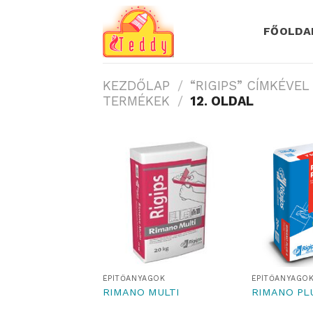
Skip
to
FŐOLDA
content
KEZDŐLAP
/
“RIGIPS” CÍMKÉVE
TERMÉKEK
/
12. OLDAL
ÉPÍTŐANYAGOK
ÉPÍTŐANYAGO
RIMANO MULTI
RIMANO PL