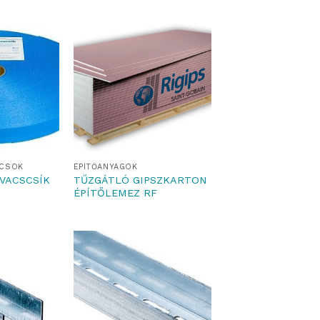
ACSOK
ÉPÍTŐANYAGOK
TŰZGÁTLÓ GIPSZKARTON
IVACSCSÍK
ÉPÍTŐLEMEZ RF