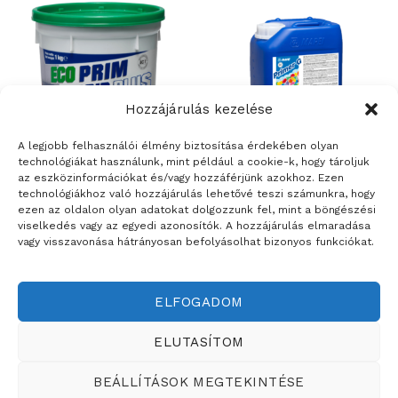
Hozzájárulás kezelése
A legjobb felhasználói élmény biztosítása érdekében olyan
technológiákat használunk, mint például a cookie-k, hogy tároljuk
az eszközinformációkat és/vagy hozzáférjünk azokhoz. Ezen
ÉPÍTŐANYAGOK
ÉPÍTŐANYAGOK
technológiákhoz való hozzájárulás lehetővé teszi számunkra, hogy
MAPEI ECO PRIM GRIP PLUS
Mapei Primer-G alapozó
ezen az oldalon olyan adatokat dolgozzunk fel, mint a böngészési
viselkedés vagy az egyedi azonosítók. A hozzájárulás elmaradása
vagy visszavonása hátrányosan befolyásolhat bizonyos funkciókat.
ELFOGADOM
Weboldalt készítette:
ELUTASÍTOM
ÉRTÉKESÍTÉSI TERÜLETEINK
BEÁLLÍTÁSOK MEGTEKINTÉSE