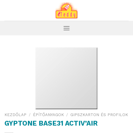
Skip
to
content
KEZDŐLAP
/
ÉPÍTŐANYAGOK
/
GIPSZKARTON ÉS PROFILOK
GYPTONE BASE31 ACTIV’AIR