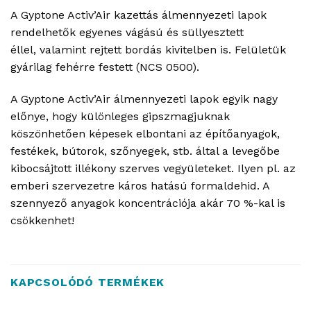
A Gyptone Activ’Air kazettás álmennyezeti lapok
rendelhetők egyenes vágású és süllyesztett
éllel, valamint rejtett bordás kivitelben is. Felületük
gyárilag fehérre festett (NCS 0500).
A Gyptone Activ’Air álmennyezeti lapok egyik nagy
előnye, hogy különleges gipszmagjuknak
köszönhetően képesek elbontani az építőanyagok,
festékek, bútorok, szőnyegek, stb. által a levegőbe
kibocsájtott illékony szerves vegyületeket. Ilyen pl. az
emberi szervezetre káros hatású formaldehid. A
szennyező anyagok koncentrációja akár 70 %-kal is
csökkenhet!
KAPCSOLÓDÓ TERMÉKEK