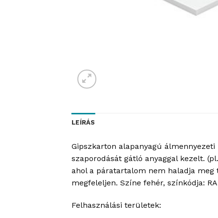
LEÍRÁS
Gipszkarton alapanyagú álmennyezeti l
szaporodását gátló anyaggal kezelt. (p
ahol a páratartalom nem haladja meg ta
megfeleljen. Színe fehér, színkódja: R
Felhasználási területek: