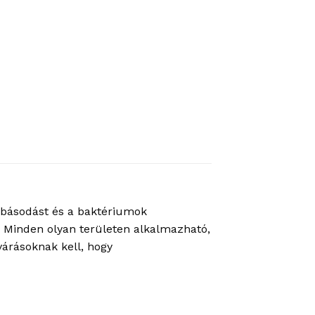
mbásodást és a baktériumok
5. Minden olyan területen alkalmazható,
várásoknak kell, hogy