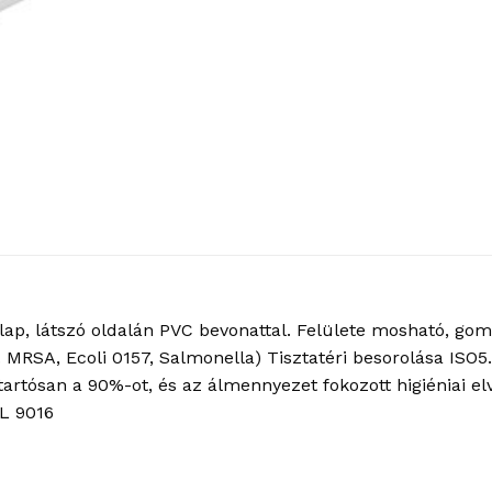
ap, látszó oldalán PVC bevonattal. Felülete mosható, go
l. MRSA, Ecoli 0157, Salmonella) Tisztatéri besorolása ISO
rtósan a 90%-ot, és az álmennyezet fokozott higiéniai el
AL 9016