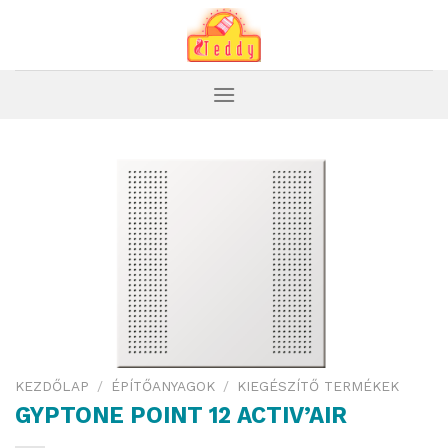
Skip
to
content
KEZDŐLAP
/
ÉPÍTŐANYAGOK
/
KIEGÉSZÍTŐ TERMÉKEK
GYPTONE POINT 12 ACTIV’AIR