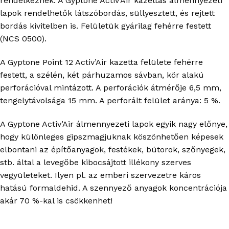
rendelkeznek. A Gyptone Activ’Air kazettás álmennyezeti
lapok rendelhetők látszóbordás, süllyesztett, és rejtett
bordás kivitelben is. Felületük gyárilag fehérre festett
(NCS 0500).
A Gyptone Point 12 Activ’Air kazetta felülete fehérre
festett, a szélén, két párhuzamos sávban, kör alakú
perforációval mintázott. A perforációk átmérője 6,5 mm,
tengelytávolsága 15 mm. A perforált felület aránya: 5 %.
A Gyptone Activ’Air álmennyezeti lapok egyik nagy előnye,
hogy különleges gipszmagjuknak köszönhetően képesek
elbontani az építőanyagok, festékek, bútorok, szőnyegek,
stb. által a levegőbe kibocsájtott illékony szerves
vegyületeket. Ilyen pl. az emberi szervezetre káros
hatású formaldehid. A szennyező anyagok koncentrációja
akár 70 %-kal is csökkenhet!