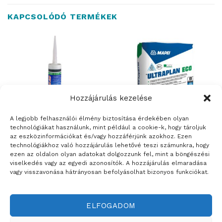
KAPCSOLÓDÓ TERMÉKEK
Hozzájárulás kezelése
A legjobb felhasználói élmény biztosítása érdekében olyan
technológiákat használunk, mint például a cookie-k, hogy tároljuk
az eszközinformációkat és/vagy hozzáférjünk azokhoz. Ezen
ÉPÍTŐANYAGOK
ALJZATKIEGYELÍTŐ ÉS SZÁRAZBETON
technológiákhoz való hozzájárulás lehetővé teszi számunkra, hogy
Mapei Mapesil AC –
ULTRAPLAN ECO 20
ezen az oldalon olyan adatokat dolgozzunk fel, mint a böngészési
penészálló ecetsavas szilikon
viselkedés vagy az egyedi azonosítók. A hozzájárulás elmaradása
hézagkitöltő anyag – 310 ml
vagy visszavonása hátrányosan befolyásolhat bizonyos funkciókat.
ELFOGADOM