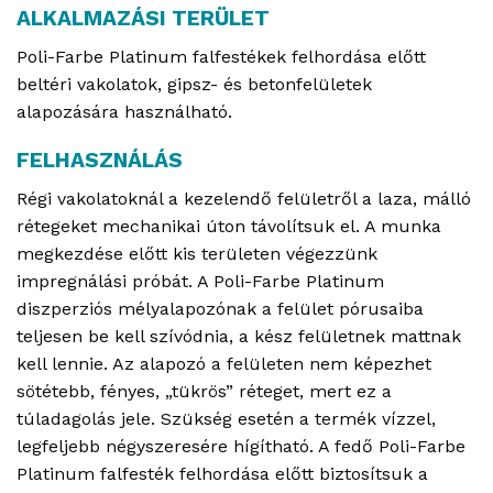
ALKALMAZÁSI TERÜLET
Poli-Farbe Platinum falfestékek felhordása előtt
beltéri vakolatok, gipsz- és betonfelületek
alapozására használható.
FELHASZNÁLÁS
Régi vakolatoknál a kezelendő felületről a laza, málló
rétegeket mechanikai úton távolítsuk el. A munka
megkezdése előtt kis területen végezzünk
impregnálási próbát. A Poli-Farbe Platinum
diszperziós mélyalapozónak a felület pórusaiba
teljesen be kell szívódnia, a kész felületnek mattnak
kell lennie. Az alapozó a felületen nem képezhet
sötétebb, fényes, „tükrös” réteget, mert ez a
túladagolás jele. Szükség esetén a termék vízzel,
legfeljebb négyszeresére hígítható. A fedő Poli-Farbe
Platinum falfesték felhordása előtt biztosítsuk a