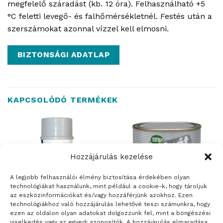
megfelelő száradást (kb. 12 óra). Felhasználható +5
°C feletti levegő- és falhőmérsékletnél. Festés után a
szerszámokat azonnal vízzel kell elmosni.
BIZTONSÁGI ADATLAP
KAPCSOLÓDÓ TERMÉKEK
Hozzájárulás kezelése
ELFOGYOTT
A legjobb felhasználói élmény biztosítása érdekében olyan
technológiákat használunk, mint például a cookie-k, hogy tároljuk
az eszközinformációkat és/vagy hozzáférjünk azokhoz. Ezen
technológiákhoz való hozzájárulás lehetővé teszi számunkra, hogy
ezen az oldalon olyan adatokat dolgozzunk fel, mint a böngészési
viselkedés vagy az egyedi azonosítók. A hozzájárulás elmaradása