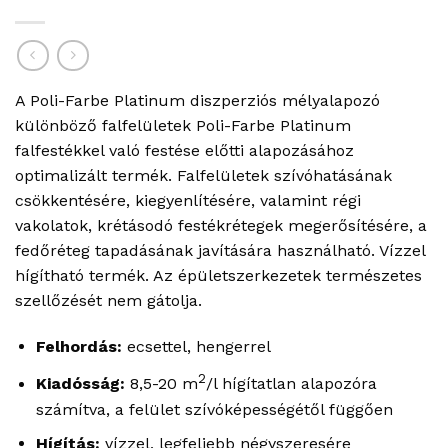
A Poli-Farbe Platinum diszperziós mélyalapozó
különböző falfelületek Poli-Farbe Platinum
falfestékkel való festése előtti alapozásához
optimalizált termék. Falfelületek szívóhatásának
csökkentésére, kiegyenlítésére, valamint régi
vakolatok, krétásodó festékrétegek megerősítésére, a
fedőréteg tapadásának javítására használható. Vízzel
hígítható termék. Az épületszerkezetek természetes
szellőzését nem gátolja.
Felhordás:
ecsettel, hengerrel
2
Kiadósság:
8,5-20 m
/l hígítatlan alapozóra
számítva, a felület szívóképességétől függően
Hígítás:
vízzel, legfeljebb négyszeresére