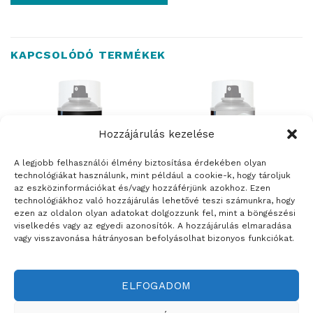
KAPCSOLÓDÓ TERMÉKEK
Hozzájárulás kezelése
A legjobb felhasználói élmény biztosítása érdekében olyan
technológiákat használunk, mint például a cookie-k, hogy tároljuk
az eszközinformációkat és/vagy hozzáférjünk azokhoz. Ezen
technológiákhoz való hozzájárulás lehetővé teszi számunkra, hogy
ezen az oldalon olyan adatokat dolgozzunk fel, mint a böngészési
viselkedés vagy az egyedi azonosítók. A hozzájárulás elmaradása
FESTÉKEK
FESTÉKEK
vagy visszavonása hátrányosan befolyásolhat bizonyos funkciókat.
TRINÁT spray színtelen
TRINÁT spray színtelen
fedőlakk – fémre
fedőlakk akril fémre, fára
ELFOGADOM