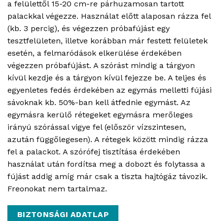
a felülettől 15-20 cm-re párhuzamosan tartott
palackkal végezze. Használat előtt alaposan rázza fel
(kb. 3 percig), és végezzen próbafújást egy
tesztfelületen, illetve korábban már festett felületek
esetén, a felmaródások elkerülése érdekében
végezzen próbafújást. A szórást mindig a tárgyon
kívül kezdje és a tárgyon kívül fejezze be. A teljes és
egyenletes fedés érdekében az egymás melletti fújási
sávoknak kb. 50%-ban kell átfednie egymást. Az
egymásra kerülő rétegeket egymásra merőleges
irányú szórással vigye fel (először vízszintesen,
azután függőlegesen). A rétegek között mindig rázza
fel a palackot. A szórófej tisztítása érdekében
használat után fordítsa meg a dobozt és folytassa a
fújást addig amíg már csak a tiszta hajtógáz távozik.
Freonokat nem tartalmaz.
BIZTONSÁGI ADATLAP