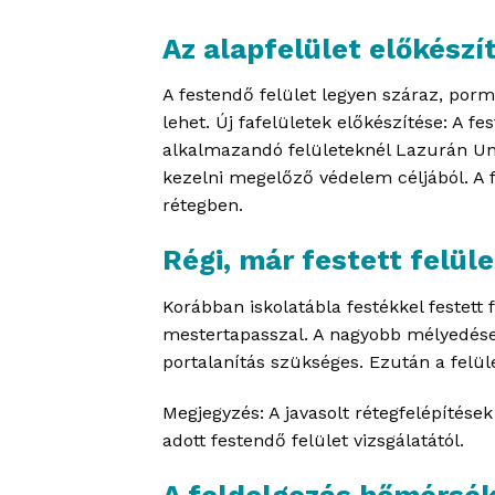
Az alapfelület előkészí
A festendő felület legyen száraz, por
lehet. Új fafelületek előkészítése: A f
alkalmazandó felületeknél Lazurán Un
kezelni megelőző védelem céljából. A f
rétegben.
Régi, már festett felül
Korábban iskolatábla festékkel festett 
mestertapasszal. A nagyobb mélyedéseke
portalanítás szükséges. Ezután a felül
Megjegyzés: A javasolt rétegfelépítése
adott festendő felület vizsgálatától.
A feldolgozás hőmérsék