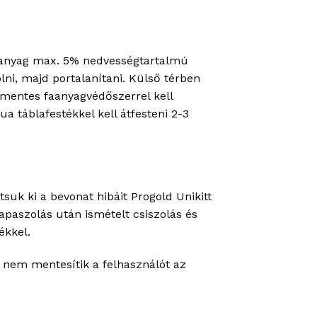
 faanyag max. 5% nedvességtartalmú
olni, majd portalanítani. Külső térben
mentes faanyagvédőszerrel kell
a táblafestékkel kell átfesteni 2-3
tsuk ki a bevonat hibáit Progold Unikitt
apaszolás után ismételt csiszolás és
ékkel.
s nem mentesítik a felhasználót az