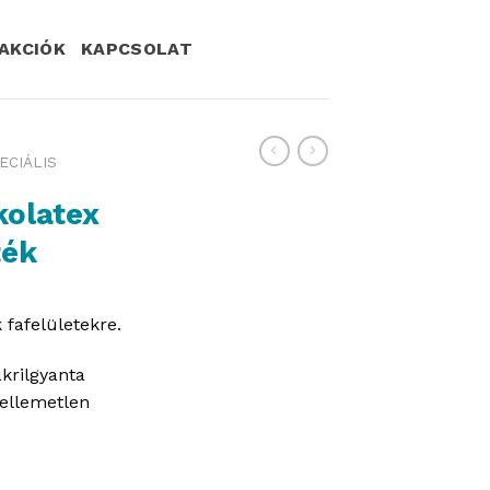
AKCIÓK
KAPCSOLAT
ECIÁLIS
kolatex
ték
 fafelületekre.
akrilgyanta
kellemetlen