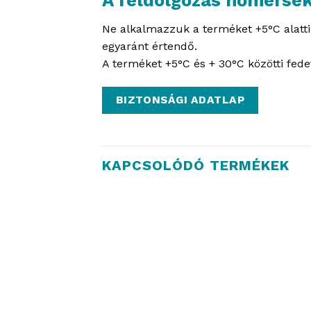
Ne alkalmazzuk a terméket +5°C alatti 
egyaránt értendő.
A terméket +5°C és + 30°C közötti fedett
BIZTONSÁGI ADATLAP
KAPCSOLÓDÓ TERMÉKEK