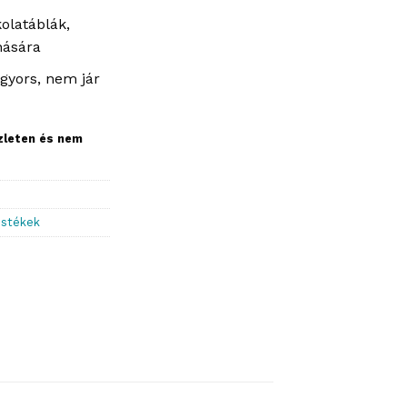
olatáblák,
nására
 gyors, nem jár
szleten és nem
estékek