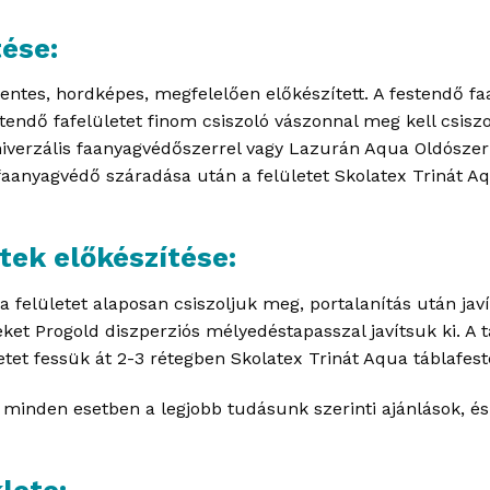
tése:
mentes, hordképes, megfelelően előkészített. A festendő
estendő fafelületet finom csiszoló vászonnal meg kell csisz
iverzális faanyagvédőszerrel vagy Lazurán Aqua Oldószer
aanyagvédő száradása után a felületet Skolatex Trinát Aqu
etek előkészítése:
fa felületet alaposan csiszoljuk meg, portalanítás után javí
t Progold diszperziós mélyedéstapasszal javítsuk ki. A t
etet fessük át 2-3 rétegben Skolatex Trinát Aqua táblafest
k minden esetben a legjobb tudásunk szerinti ajánlások, é
lete: