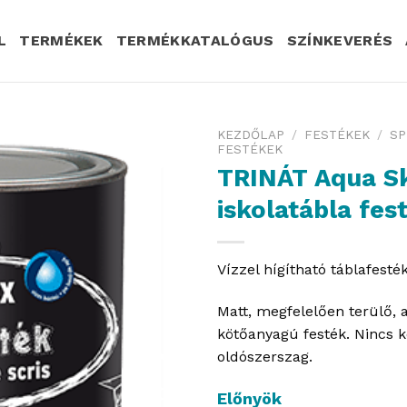
L
TERMÉKEK
TERMÉKKATALÓGUS
SZÍNKEVERÉS
KEZDŐLAP
/
FESTÉKEK
/
SP
FESTÉKEK
TRINÁT Aqua S
iskolatábla fes
Vízzel hígítható táblafesték
Matt, megfelelően terülő, 
kötőanyagú festék. Nincs 
oldószerszag.
Előnyök