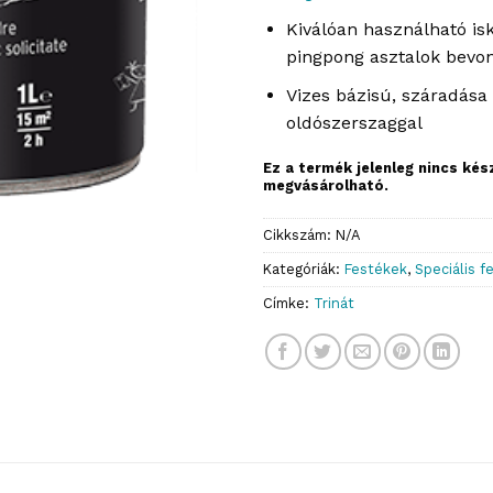
Kiválóan használható isk
pingpong asztalok bevo
Vizes bázisú, száradása
oldószerszaggal
Ez a termék jelenleg nincs ké
megvásárolható.
Cikkszám:
N/A
Kategóriák:
Festékek
,
Speciális f
Címke:
Trinát