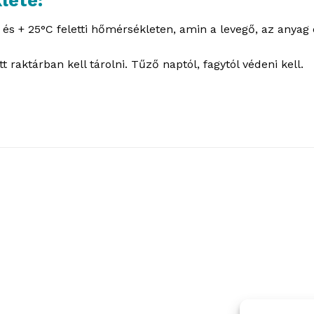
és + 25°C feletti hőmérsékleten, amin a levegő, az anyag
 raktárban kell tárolni. Tűző naptól, fagytól védeni kell.