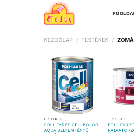
Skip
to
FŐOLDA
content
KEZDŐLAP
/
FESTÉKEK
/
ZOMÁ
FESTÉKEK
FESTÉKEK
POLI-FARBE CELLKOLOR
POLI-FARB
AQUA SELYEMFÉNYŰ
RADIÁTOR