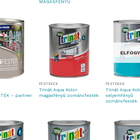
MAGASFÉNYŰ
ELFOG
FESTÉKEK
FESTÉKEK
Trinát Aqua Kolor
Trinát Aqua Kol
TÉK – partner
magasfényű zománcfesték
selyemfényű
zománcfesték