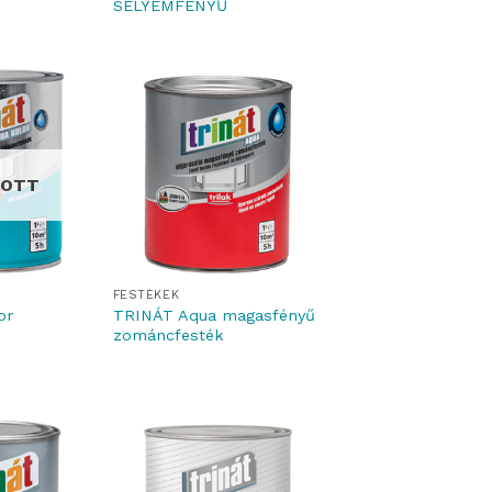
SELYEMFÉNYŰ
YOTT
FESTÉKEK
or
TRINÁT Aqua magasfényű
zománcfesték