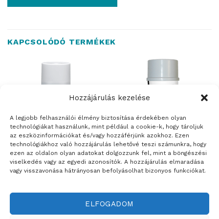
KAPCSOLÓDÓ TERMÉKEK
Hozzájárulás kezelése
ELFOGYOTT
ELFOGYOTT
A legjobb felhasználói élmény biztosítása érdekében olyan
technológiákat használunk, mint például a cookie-k, hogy tároljuk
az eszközinformációkat és/vagy hozzáférjünk azokhoz. Ezen
technológiákhoz való hozzájárulás lehetővé teszi számunkra, hogy
ezen az oldalon olyan adatokat dolgozzunk fel, mint a böngészési
viselkedés vagy az egyedi azonosítók. A hozzájárulás elmaradása
FESTÉKEK
FESTÉKEK
vagy visszavonása hátrányosan befolyásolhat bizonyos funkciókat.
TRINÁT spray háztartási gép
TRINÁT spray
festék
keréktárcsafesték
ELFOGADOM