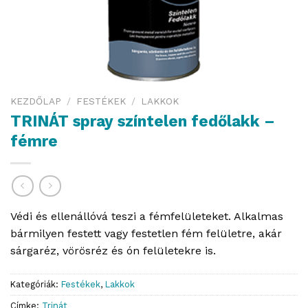
KEZDŐLAP
/
FESTÉKEK
/
LAKKOK
TRINÁT spray színtelen fedőlakk –
fémre
Védi és ellenállóvá teszi a fémfelületeket. Alkalmas
bármilyen festett vagy festetlen fém felületre, akár
sárgaréz, vörösréz és ón felületekre is.
Kategóriák:
Festékek
,
Lakkok
Címke:
Trinát