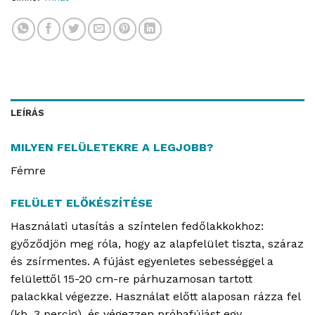
LEÍRÁS
MILYEN FELÜLETEKRE A LEGJOBB?
Fémre
FELÜLET ELŐKÉSZÍTÉSE
Használati utasítás a színtelen fedőlakkokhoz:
győződjön meg róla, hogy az alapfelület tiszta, száraz
és zsírmentes. A fújást egyenletes sebességgel a
felülettől 15-20 cm-re párhuzamosan tartott
palackkal végezze. Használat előtt alaposan rázza fel
(kb. 3 percig), és végezzen próbafújást egy