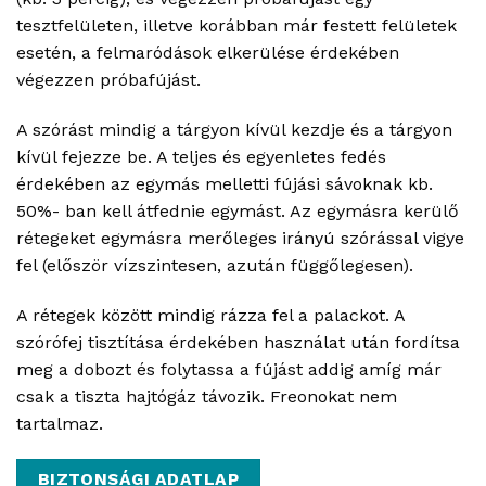
tesztfelületen, illetve korábban már festett felületek
esetén, a felmaródások elkerülése érdekében
végezzen próbafújást.
A szórást mindig a tárgyon kívül kezdje és a tárgyon
kívül fejezze be. A teljes és egyenletes fedés
érdekében az egymás melletti fújási sávoknak kb.
50%- ban kell átfednie egymást. Az egymásra kerülő
rétegeket egymásra merőleges irányú szórással vigye
fel (először vízszintesen, azután függőlegesen).
A rétegek között mindig rázza fel a palackot. A
szórófej tisztítása érdekében használat után fordítsa
meg a dobozt és folytassa a fújást addig amíg már
csak a tiszta hajtógáz távozik. Freonokat nem
tartalmaz.
BIZTONSÁGI ADATLAP