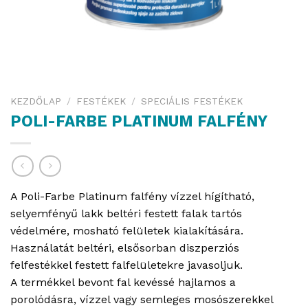
KEZDŐLAP
/
FESTÉKEK
/
SPECIÁLIS FESTÉKEK
POLI-FARBE PLATINUM FALFÉNY
A Poli-Farbe Platinum falfény vízzel hígítható,
selyemfényű lakk beltéri festett falak tartós
védelmére, mosható felületek kialakítására.
Használatát beltéri, elsősorban diszperziós
felfestékkel festett falfelületekre javasoljuk.
A termékkel bevont fal kevéssé hajlamos a
porolódásra, vízzel vagy semleges mosószerekkel