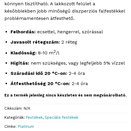
könnyen tisztítható. A lakkozott felület a
későbbiekben jobb minőségű diszperziós falfestékkel
problémamentesen átfesthető.
Felhordás:
ecsettel, hengerrel, szórással
Javasolt rétegszám:
2 réteg
2
Kiadósság:
8-10 m
/l
Hígítás:
nem szükséges, vagy legfeljebb 5% vízzel
Száradási idő 20 °C-on:
2-4 óra
Átfesthetőség 20 °C-on:
2-4 óra
Ez a termék jelenleg nincs készleten és nem megvásárolható.
Cikkszám:
N/A
Kategóriák:
Festékek
,
Speciális festékek
Címke:
Platinum