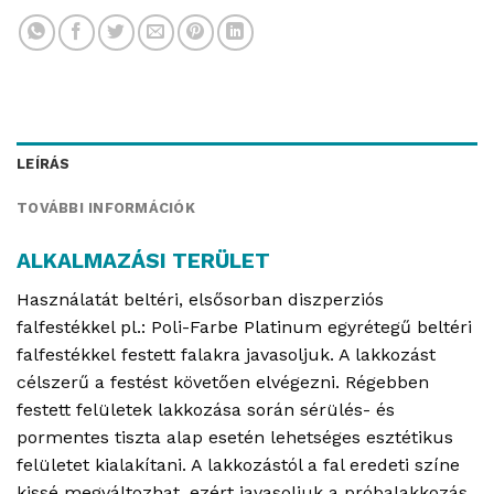
LEÍRÁS
TOVÁBBI INFORMÁCIÓK
ALKALMAZÁSI TERÜLET
Használatát beltéri, elsősorban diszperziós
falfestékkel pl.: Poli-Farbe Platinum egyrétegű beltéri
falfestékkel festett falakra javasoljuk. A lakkozást
célszerű a festést követően elvégezni. Régebben
festett felületek lakkozása során sérülés- és
pormentes tiszta alap esetén lehetséges esztétikus
felületet kialakítani. A lakkozástól a fal eredeti színe
kissé megváltozhat, ezért javasoljuk a próbalakkozás