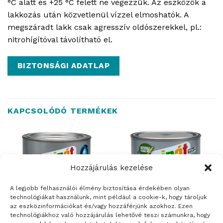
°C alatt és +25 °C felett ne végezzük. Az eszközök a
lakkozás után közvetlenül vízzel elmoshatók. A
megszáradt lakk csak agresszív oldószerekkel, pl.:
nitrohígítóval távolítható el.
BIZTONSÁGI ADATLAP
KAPCSOLÓDÓ TERMÉKEK
Hozzájárulás kezelése
A legjobb felhasználói élmény biztosítása érdekében olyan
technológiákat használunk, mint például a cookie-k, hogy tároljuk
az eszközinformációkat és/vagy hozzáférjünk azokhoz. Ezen
technológiákhoz való hozzájárulás lehetővé teszi számunkra, hogy