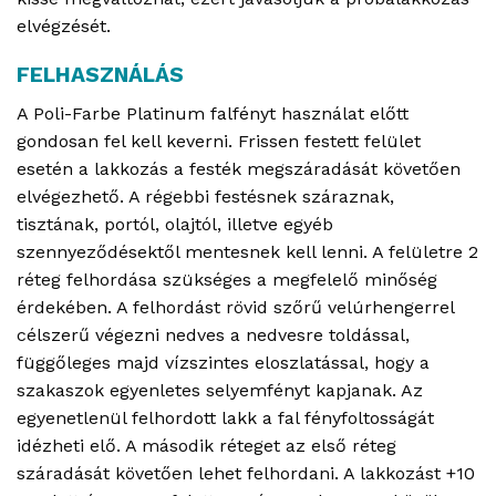
elvégzését.
FELHASZNÁLÁS
A Poli-Farbe Platinum falfényt használat előtt
gondosan fel kell keverni. Frissen festett felület
esetén a lakkozás a festék megszáradását követően
elvégezhető. A régebbi festésnek száraznak,
tisztának, portól, olajtól, illetve egyéb
szennyeződésektől mentesnek kell lenni. A felületre 2
réteg felhordása szükséges a megfelelő minőség
érdekében. A felhordást rövid szőrű velúrhengerrel
célszerű végezni nedves a nedvesre toldással,
függőleges majd vízszintes eloszlatással, hogy a
szakaszok egyenletes selyemfényt kapjanak. Az
egyenetlenül felhordott lakk a fal fényfoltosságát
idézheti elő. A második réteget az első réteg
száradását követően lehet felhordani. A lakkozást +10