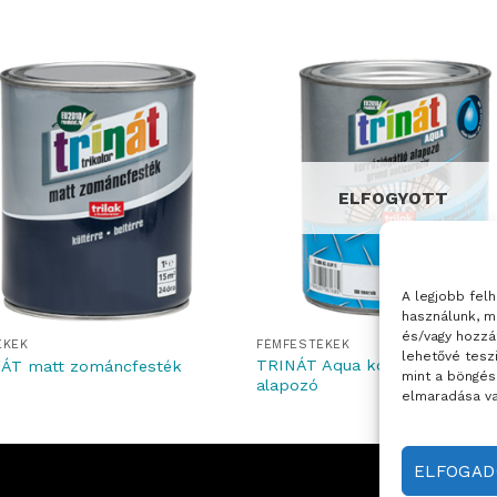
ELFOGYOTT
A legjobb fel
használunk, m
és/vagy hozzá
ÉKEK
FÉMFESTÉKEK
lehetővé tesz
TRINÁT Aqua korróziógátló
ÁT matt zománcfesték
mint a böngés
alapozó
elmaradása va
ELFOGA