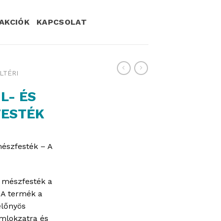
AKCIÓK
KAPCSOLAT
LTÉRI
L- ÉS
FESTÉK
mészfesték – A
i mészfesték a
 A termék a
előnyös
omlokzatra és