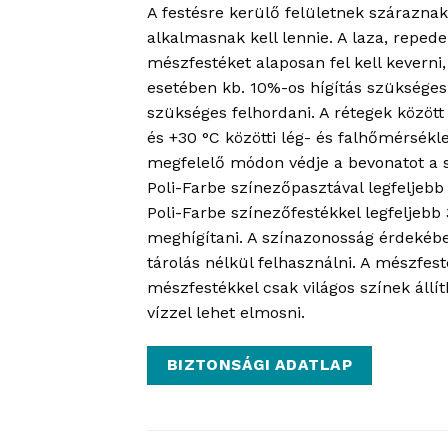
A festésre kerülő felületnek száraznak
alkalmasnak kell lennie. A laza, repedez
mészfestéket alaposan fel kell keverni,
esetében kb. 10%-os hígítás szükséges. 
szükséges felhordani. A rétegek között 
és +30 °C közötti lég- és falhőmérsékl
megfelelő módon védje a bevonatot a sz
Poli-Farbe színezőpasztával legfeljeb
Poli-Farbe színezőfestékkel legfeljebb
meghígítani. A színazonosság érdekébe
tárolás nélkül felhasználni. A mészfest
mészfestékkel csak világos színek állí
vízzel lehet elmosni.
BIZTONSÁGI ADATLAP