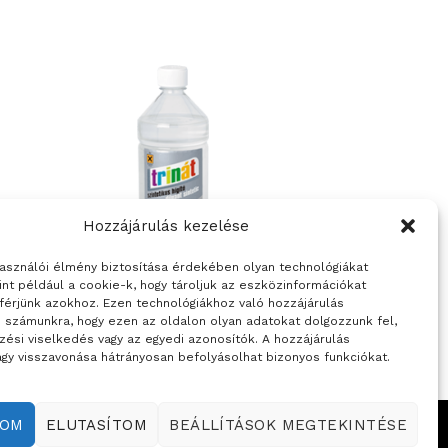
Hozzájárulás kezelése
használói élmény biztosítása érdekében olyan technológiákat
int például a cookie-k, hogy tároljuk az eszközinformációkat
férjünk azokhoz. Ezen technológiákhoz való hozzájárulás
FESTÉKEK
i számunkra, hogy ezen az oldalon olyan adatokat dolgozzunk fel,
TRINÁT szintetikus hígító
zési viselkedés vagy az egyedi azonosítók. A hozzájárulás
gy visszavonása hátrányosan befolyásolhat bizonyos funkciókat.
DOM
ELUTASÍTOM
BEÁLLÍTÁSOK MEGTEKINTÉSE
Weboldalt készítette: