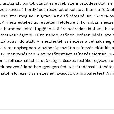
, tisztának, portól, olajtól és egyéb szennyeződésektől m
ett kevéssé hordképes részeket el kell távolítani, a felülete
 és vízzel meg kell hígítani. Az első rétegnél kb. 15-20%-
A mészfestéket új, festetlen felületre 3, korábban meszelt
a hőmérséklettől függően 4-6 óra száradási időt kell bizto
etnél kell végezni. Tűző napon, esőben, erősen párás, szel
áradási idő alatt. A mészfesték színezése a célnak megfe
b 3% mennyiségben. A színezőpasztát a színezés előtt kb. 
 3% mennyiségben. A színezőfestéket színezés előtt kb. 3-
n a felhasználáshoz szükséges összes festéket egyszerre k
ék nedves állapotban gyengén fed. A száradással kifehéredik
thatók elő, ezért színezésnél javasoljuk a próbafestést. 