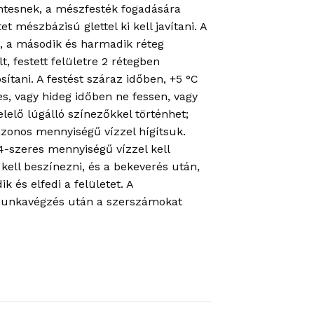
entesnek, a mészfesték fogadására
t mészbázisú glettel ki kell javítani. A
os, a második és harmadik réteg
, festett felületre 2 rétegben
sítani. A festést száraz időben, +5 °C
es, vagy hideg időben ne fessen, vagy
lelő lúgálló színezőkkel történhet;
azonos mennyiségű vízzel hígítsuk.
4-szeres mennyiségű vízzel kell
ell beszínezni, és a bekeverés után,
 és elfedi a felületet. A
A munkavégzés után a szerszámokat