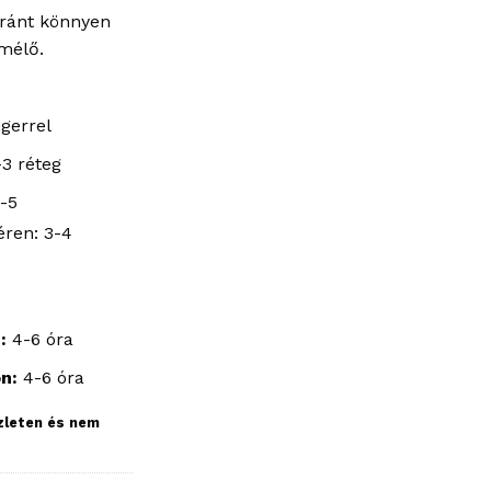
aránt könnyen
mélő.
ngerrel
3 réteg
4-5
éren: 3-4
:
4-6 óra
on:
4-6 óra
szleten és nem