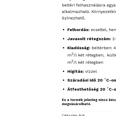
beltéri felhasználásra egy
alkalmazható. Környezetkí
Színezhető.
Felhordás:
ecsettel, he
Javasolt rétegszám:
2-
Kiadósság:
beltérben: 
2
m
/l két rétegben, kült
2
m
/l két rétegben
Hígítás:
vízzel
Száradási idő 20 ˚C-on
Átfesthetőség 20 ˚C-
Ez a termék jelenleg nincs ké
megvásárolható.
Cikkszám:
N/A