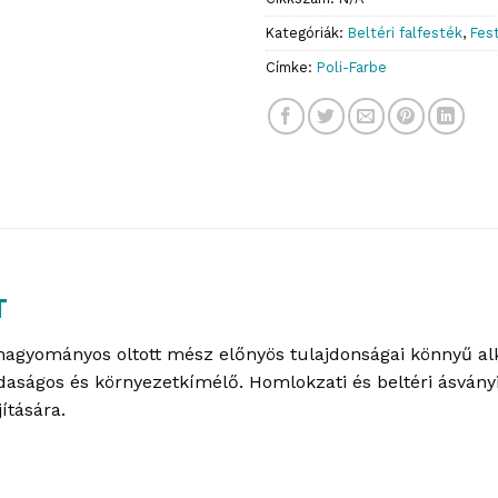
Kategóriák:
Beltéri falfesték
,
Fes
Címke:
Poli-Farbe
T
 hagyományos oltott mész előnyös tulajdonságai könnyű al
aságos és környezetkímélő. Homlokzati és beltéri ásványi
ítására.