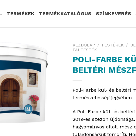
L
TERMÉKEK
TERMÉKKATALÓGUS
SZÍNKEVERÉS
KEZDŐLAP
/
FESTÉKEK
/
BE
FALFESTÉK
POLI-FARBE KÜ
BELTÉRI MÉSZ
Poli-Farbe kül- és beltéri 
természetesség jegyében
A Poli-Farbe kül- és beltér
2019-es szezon újdonsága.
hagyományos oltott mész 
tulajdonságait tömöríti. H