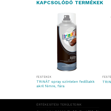
KAPCSOLÓDÓ TERMÉKEK
FESTÉKEK
FEST
TRINÁT spray színtelen fedőlakk
magasfényű
TRIN
akril fémre, fára
ÉRTÉKESÍTÉSI TERÜLETEINK