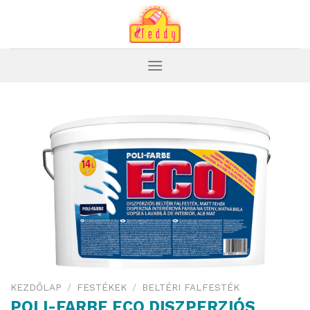
Skip
to
content
KEZDŐLAP
/
FESTÉKEK
/
BELTÉRI FALFESTÉK
POLI-FARBE ECO DISZPERZIÓS