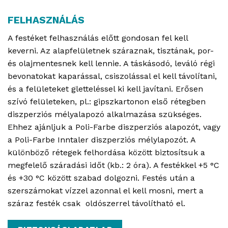
FELHASZNÁLÁS
A festéket felhasználás előtt gondosan fel kell
keverni. Az alapfelületnek száraznak, tisztának, por-
és olajmentesnek kell lennie. A táskásodó, leváló régi
bevonatokat kaparással, csiszolással el kell távolítani,
és a felületeket gletteléssel ki kell javítani. Erősen
szívó felületeken, pl.: gipszkartonon első rétegben
diszperziós mélyalapozó alkalmazása szükséges.
Ehhez ajánljuk a Poli-Farbe diszperziós alapozót, vagy
a Poli-Farbe Inntaler diszperziós mélylapozót. A
különböző rétegek felhordása között biztosítsuk a
megfelelő száradási időt (kb.: 2 óra). A festékkel +5 °C
és +30 °C között szabad dolgozni. Festés után a
szerszámokat vízzel azonnal el kell mosni, mert a
száraz festék csak oldószerrel távolítható el.