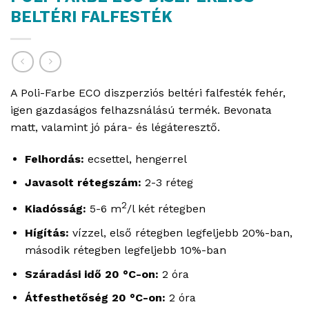
BELTÉRI FALFESTÉK
A Poli-Farbe ECO diszperziós beltéri falfesték fehér,
igen gazdaságos felhazsnálású termék. Bevonata
matt, valamint jó pára- és légáteresztő.
Felhordás:
ecsettel, hengerrel
Javasolt rétegszám:
2-3 réteg
2
Kiadósság:
5-6 m
/l két rétegben
Hígítás:
vízzel, első rétegben legfeljebb 20%-ban,
második rétegben legfeljebb 10%-ban
Száradási idő 20 °C-on:
2 óra
Átfesthetőség 20 °C-on:
2 óra