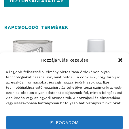
BIZTONSÁGI ADATLAP
KAPCSOLÓDÓ TERMÉKEK
Hozzájárulás kezelése
ELFOGYOTT
A legjobb felhasználói élmény biztosítása érdekében olyan
technológiákat használunk, mint például a cookie-k, hogy tároljuk
az eszközinformációkat és/vagy hozzáférjünk azokhoz. Ezen
technológiákhoz való hozzájárulás lehetővé teszi számunkra, hogy
ezen az oldalon olyan adatokat dolgozzunk fel, mint a böngészési
viselkedés vagy az egyedi azonosítók. A hozzájárulás elmaradása
FESTÉKEK
FESTÉKEK
vagy visszavonása hátrányosan befolyásolhat bizonyos funkciókat.
TRINÁT spray háztartási gép
TRINÁT mesterzománc
festék
ELFOGADOM