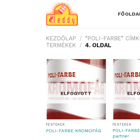
Skip
to
FŐOLDA
content
KEZDŐLAP
/
“POLI-FARBE” CÍM
TERMÉKEK
/
4. OLDAL
ELFOGYOTT
ELF
FESTÉKEK
FESTÉKEK
POLI-FARB
POLI-FARBE KROMOFÁG
partner