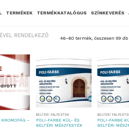
L
TERMÉKEK
TERMÉKKATALÓGUS
SZÍNKEVERÉS
KÉVEL RENDELKEZŐ
46–60 termék, összesen 99 db
OGYOTT
BELTÉRI FALFESTÉK
BELTÉRI FALFESTÉ
E KROMOFÁG –
POLI-FARBE KÜL- ÉS
POLI-FARBE KÜ
BELTÉRI MÉSZFESTÉK
BELTÉRI MÉSZ