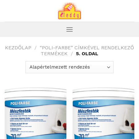
Skip
to
content
KEZDŐLAP
/
“POLI-FARBE” CÍMKÉVEL RENDELKEZŐ
TERMÉKEK
/
5. OLDAL