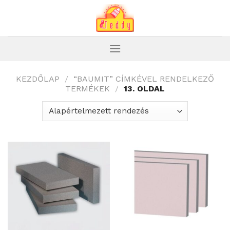
Skip
to
content
KEZDŐLAP
/
“BAUMIT” CÍMKÉVEL RENDELKEZŐ
TERMÉKEK
/
13. OLDAL