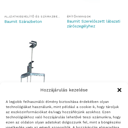
ALJZATKIEGYELÍTŐ ÉS SZÁRAZBETON
ÉPÍTŐANYAGOK
Baumit Szerelőszett lábazati
Baumit Szárazbeton
zárószegélyhez
Hozzájárulás kezelése
A legjobb felhasználói élmény biztosítása érdekében olyan
ALJZATKIEGYELÍTŐ ÉS SZÁRAZBETON
technológiákat használunk, mint például a cookie-k, hogy tároljuk
Baumit Szintező láb
az eszközinformációkat és/vagy hozzáférjünk azokhoz. Ezen
technológiákhoz való hozzájárulás lehetővé teszi számunkra, hogy
ezen az oldalon olyan adatokat dolgozzunk fel, mint a böngészési
1
2
3
…
10
11
12
13
14
viselkedés vagy az egyedi azonosítók. A hozzájárulás elmaradása