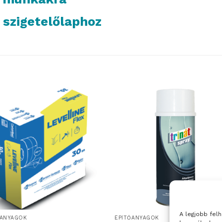
 szigetelőlaphoz
A legjobb fel
ŐANYAGOK
ÉPÍTŐANYAGOK