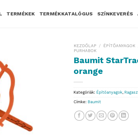
L
TERMÉKEK
TERMÉKKATALÓGUS
SZÍNKEVERÉS
KEZDŐLAP
/
ÉPÍTŐANYAGOK
PURHABOK
Baumit StarTra
orange
Kategóriák:
Építőanyagok
,
Ragasz
Címke:
Baumit