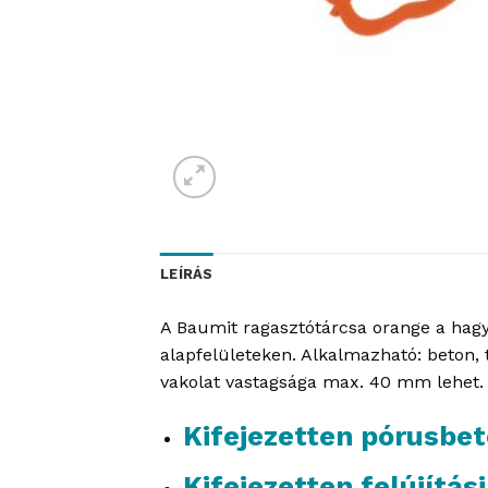
LEÍRÁS
A Baumit ragasztótárcsa orange a hagy
alapfelületeken. Alkalmazható: beton, t
vakolat vastagsága max. 40 mm lehet. S
Kifejezetten pórusbe
Kifejezetten felújítá