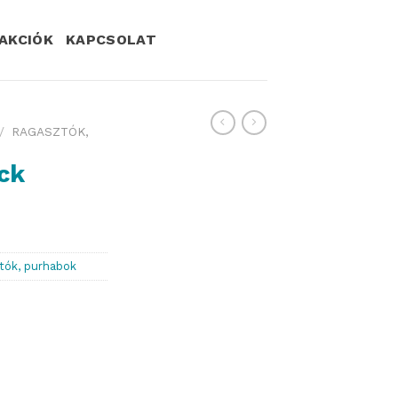
AKCIÓK
KAPCSOLAT
/
RAGASZTÓK,
ck
tók, purhabok