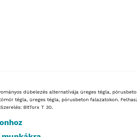
ományos dübelezés alternatívája üreges tégla, pórusbeton
ömör tégla, üreges tégla, pórusbeton falazatokon. Felhaszná
zerelés: BitTorx T 30.
tonhoz
si munkákra