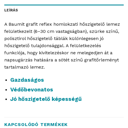
LEÍRÁS
A Baumit grafit reflex homlokzati hőszigetelő lemez
felületkezelt (6–30 cm vastagságban), szürke színű,
polisztirol hőszigetelő táblák különlegesen jó
hőszigetelő tulajdonsággal. A felületkezelés
funkciója, hogy kivitelezéskor ne melegedjen át a
napsugárzás hatására a sötét színű grafitőrleményt
tartalmazó lemez.
Gazdaságos
Védőbevonatos
Jó hőszigetelő képességű
KAPCSOLÓDÓ TERMÉKEK