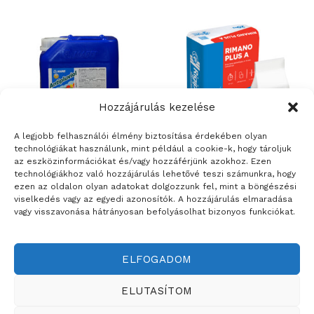
Hozzájárulás kezelése
A legjobb felhasználói élmény biztosítása érdekében olyan
technológiákat használunk, mint például a cookie-k, hogy tároljuk
az eszközinformációkat és/vagy hozzáférjünk azokhoz. Ezen
ÉPÍTŐANYAGOK
ÉPÍTŐANYAGOK
technológiákhoz való hozzájárulás lehetővé teszi számunkra, hogy
Mapei Antipluviol – színtelen,
Rigips Rimano Plus A – extra
ezen az oldalon olyan adatokat dolgozzunk fel, mint a böngészési
vizes diszperziós
fehér, univerzális
viselkedés vagy az egyedi azonosítók. A hozzájárulás elmaradása
szilikongyanta bázisú
felületkiegyenlítő 0-10 mm
vagy visszavonása hátrányosan befolyásolhat bizonyos funkciókat.
vízlepergető impregnálószer
ELFOGADOM
Weboldalt készítette:
ELUTASÍTOM