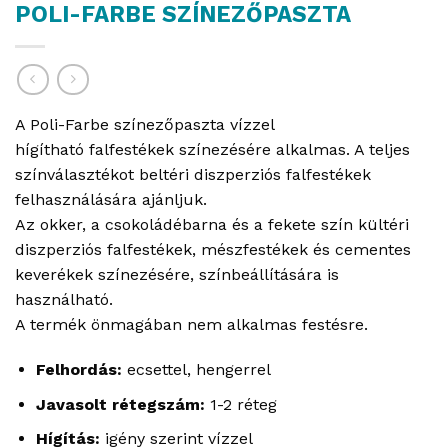
POLI-FARBE SZÍNEZŐPASZTA
A Poli-Farbe színezőpaszta vízzel
hígítható falfestékek színezésére alkalmas. A teljes
színválasztékot beltéri diszperziós falfestékek
felhasználására ajánljuk.
Az okker, a csokoládébarna és a fekete szín kültéri
diszperziós falfestékek, mészfestékek és cementes
keverékek színezésére, színbeállítására is
használható.
A termék önmagában nem alkalmas festésre.
Felhordás:
ecsettel, hengerrel
Javasolt rétegszám:
1-2 réteg
Hígítás:
igény szerint vízzel