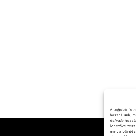
A legjobb fel
használunk, m
és/vagy hozzá
lehetővé tesz
mint a böngés