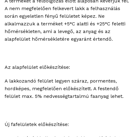
A terméket a feldolgozás előtt alaposan keverjük fel.
A nem megfelelően felkevert lakk a felhasználás
során egyeletlen fényű felületet képez. Ne
alkalmazzuk a terméket +5°C alatti és +25°C feletti
hőmérsékleten, ami a levegő, az anyag és az
alapfelület hőmérsékletére egyaránt értendő.
Az alapfelület előkészítése:
A lakkozandó felület legyen száraz, pormentes,
hordképes, megfelelően előkészített. A festendő
felület max. 5% nedvességtartalmú faanyag lehet.
Új fafelületek előkészítése: