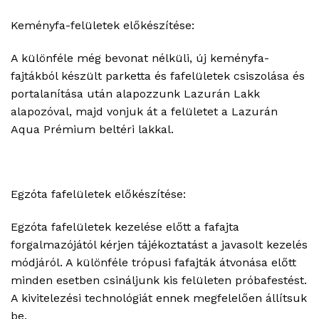
Keményfa-felületek előkészítése:
A különféle még bevonat nélküli, új keményfa-
fajtákból készült parketta és fafelületek csiszolása és
portalanítása után alapozzunk Lazurán Lakk
alapozóval, majd vonjuk át a felületet a Lazurán
Aqua Prémium beltéri lakkal.
Egzóta fafelületek előkészítése:
Egzóta fafelületek kezelése előtt a fafajta
forgalmazójától kérjen tájékoztatást a javasolt kezelés
módjáról. A különféle trópusi fafajták átvonása előtt
minden esetben csináljunk kis felületen próbafestést.
A kivitelezési technológiát ennek megfelelően állítsuk
be.