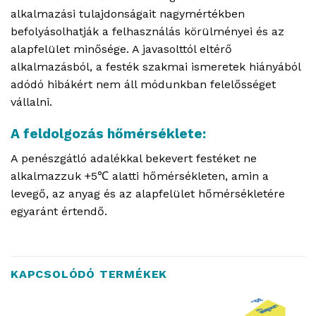
alkalmazási tulajdonságait nagymértékben
befolyásolhatják a felhasználás körülményei és az
alapfelület minősége. A javasolttól eltérő
alkalmazásból, a festék szakmai ismeretek hiányából
adódó hibákért nem áll módunkban felelősséget
vállalni.
A feldolgozás hőmérséklete:
A penészgátló adalékkal bekevert festéket ne
alkalmazzuk +5℃ alatti hőmérsékleten, amin a
levegő, az anyag és az alapfelület hőmérsékletére
egyaránt értendő.
KAPCSOLÓDÓ TERMÉKEK