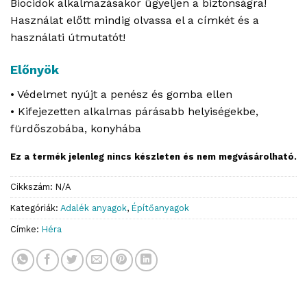
Biocidok alkalmazásakor ügyeljen a biztonságra!
Használat előtt mindig olvassa el a címkét és a
használati útmutatót!
Előnyök
• Védelmet nyújt a penész és gomba ellen
• Kifejezetten alkalmas párásabb helyiségekbe,
fürdőszobába, konyhába
Ez a termék jelenleg nincs készleten és nem megvásárolható.
Cikkszám:
N/A
Kategóriák:
Adalék anyagok
,
Építőanyagok
Címke:
Héra