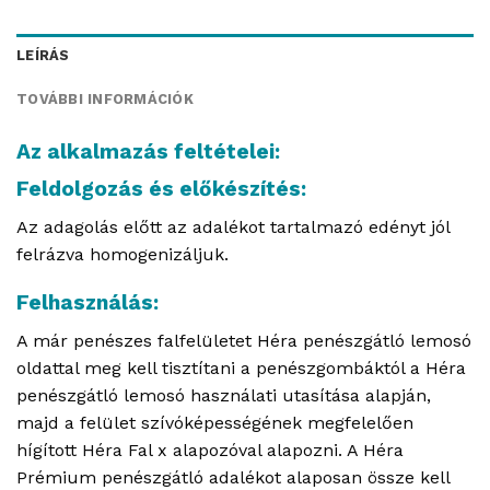
LEÍRÁS
TOVÁBBI INFORMÁCIÓK
Az alkalmazás feltételei:
Feldolgozás és előkészítés:
Az adagolás előtt az adalékot tartalmazó edényt jól
felrázva homogenizáljuk.
Felhasználás:
A már penészes falfelületet Héra penészgátló lemosó
oldattal meg kell tisztítani a penészgombáktól a Héra
penészgátló lemosó használati utasítása alapján,
majd a felület szívóképességének megfelelően
hígított Héra Fal x alapozóval alapozni. A Héra
Prémium penészgátló adalékot alaposan össze kell