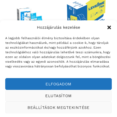
Hozzájárulás kezelése
A legjobb felhasználói élmény biztosítása érdekében olyan
technológiákat használunk, mint például a cookie-k, hogy tároljuk
az eszközinformációkat és/vagy hozzáférjünk azokhoz. Ezen
ÉPÍTŐANYAGOK
ÉPÍTŐANYAGOK
technológiákhoz való hozzájárulás lehetővé teszi számunkra, hogy
Rigips Rimano 0-3 –
LEVELLINE ÉLVÉDŐ
ezen az oldalon olyan adatokat dolgozzunk fel, mint a böngészési
nagyszilárdságú beltéri
viselkedés vagy az egyedi azonosítók. A hozzájárulás elmaradása
glettelőgipsz 0-3 mm
vagy visszavonása hátrányosan befolyásolhat bizonyos funkciókat.
vastagságig
ELFOGADOM
Weboldalt készítette:
ELUTASÍTOM
ÉRTÉKESÍTÉSI TERÜLETEINK
BEÁLLÍTÁSOK MEGTEKINTÉSE
Copyright ©2026
Teddy Festékbolt