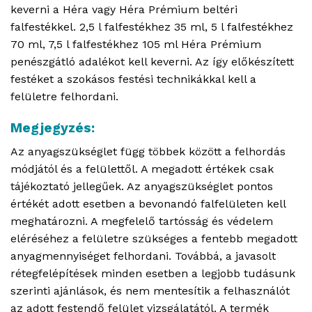
keverni a Héra vagy Héra Prémium beltéri
falfestékkel. 2,5 l falfestékhez 35 ml, 5 l falfestékhez
70 ml, 7,5 l falfestékhez 105 ml Héra Prémium
penészgátló adalékot kell keverni. Az így előkészített
festéket a szokásos festési technikákkal kell a
felületre felhordani.
Megjegyzés:
Az anyagszükséglet függ többek között a felhordás
módjától és a felülettől. A megadott értékek csak
tájékoztató jellegűek. Az anyagszükséglet pontos
értékét adott esetben a bevonandó falfelületen kell
meghatározni. A megfelelő tartósság és védelem
eléréséhez a felületre szükséges a fentebb megadott
anyagmennyiséget felhordani. Továbbá, a javasolt
rétegfelépítések minden esetben a legjobb tudásunk
szerinti ajánlások, és nem mentesítik a felhasználót
az adott festendő felület vizsgálatától. A termék