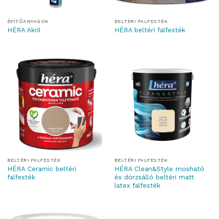
ÉPÍTŐANYAGOK
BELTÉRI FALFESTÉK
HÉRA Akril
HÉRA beltéri falfesték
BELTÉRI FALFESTÉK
BELTÉRI FALFESTÉK
HÉRA Ceramic beltéri
HÉRA Clean&Style mosható
falfesték
és dörzsálló beltéri matt
latex falfesték