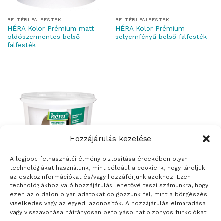
BELTÉRI FALFESTÉK
BELTÉRI FALFESTÉK
HÉRA Kolor Prémium matt
HÉRA Kolor Prémium
oldószermentes belső
selyemfényű belső falfesték
falfesték
Hozzájárulás kezelése
A legjobb felhasználói élmény biztosítása érdekében olyan
technológiákat használunk, mint például a cookie-k, hogy tároljuk
az eszközinformációkat és/vagy hozzáférjünk azokhoz. Ezen
BELTÉRI FALFESTÉK
HÉRA mészfesték
technológiákhoz való hozzájárulás lehetővé teszi számunkra, hogy
ezen az oldalon olyan adatokat dolgozzunk fel, mint a böngészési
viselkedés vagy az egyedi azonosítók. A hozzájárulás elmaradása
vagy visszavonása hátrányosan befolyásolhat bizonyos funkciókat.
1
2