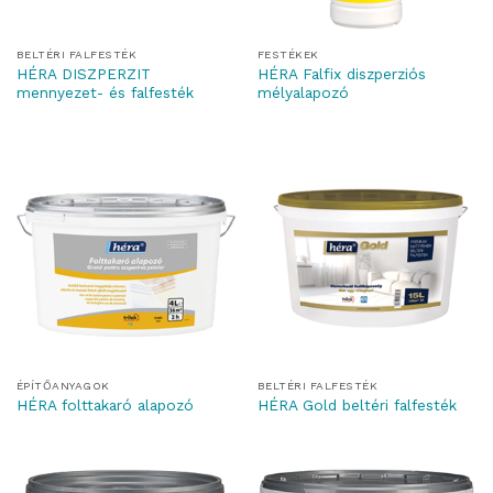
BELTÉRI FALFESTÉK
FESTÉKEK
HÉRA DISZPERZIT
HÉRA Falfix diszperziós
mennyezet- és falfesték
mélyalapozó
ÉPÍTŐANYAGOK
BELTÉRI FALFESTÉK
HÉRA folttakaró alapozó
HÉRA Gold beltéri falfesték