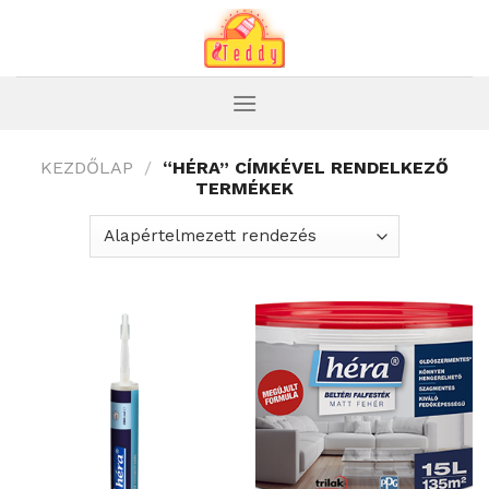
Skip
to
content
KEZDŐLAP
/
“HÉRA” CÍMKÉVEL RENDELKEZŐ
TERMÉKEK