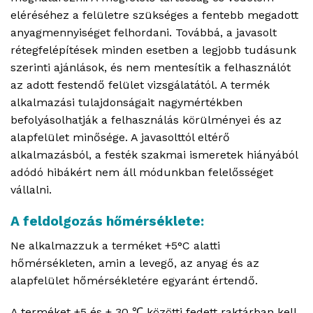
eléréséhez a felületre szükséges a fentebb megadott
anyagmennyiséget felhordani. Továbbá, a javasolt
rétegfelépítések minden esetben a legjobb tudásunk
szerinti ajánlások, és nem mentesítik a felhasználót
az adott festendő felület vizsgálatától. A termék
alkalmazási tulajdonságait nagymértékben
befolyásolhatják a felhasználás körülményei és az
alapfelület minősége. A javasolttól eltérő
alkalmazásból, a festék szakmai ismeretek hiányából
adódó hibákért nem áll módunkban felelősséget
vállalni.
A feldolgozás hőmérséklete:
Ne alkalmazzuk a terméket +5°C alatti
hőmérsékleten, amin a levegő, az anyag és az
alapfelület hőmérsékletére egyaránt értendő.
A terméket +5 és + 30 ℃ közötti fedett raktárban kell