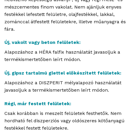
mészcementes finom vakolat. Nem ajánljuk enyves
festékkel lefestett felületre, olajfestékkel, lakkal,
zománccal átfestett felületekre, illetve műanyagra és
fára.
Új, vakolt vagy beton felületek:
Alapozáshoz a HÉRA falfix használatát javasoljuk a
termékismertetőben leírt módon.
Új, gipsz tartalmú glettel előkészített felületek:
Alapozáshoz a DISZPERIT mélyalapozó használatát
javasoljuk a termékismertetőben leírt módon.
Régi, már festett felületek:
Csak korábban is meszelt felületek festhetők. Nem
hordható fel diszperziós vagy oldószeres kötőanyagú
festékkel festett felületekre.