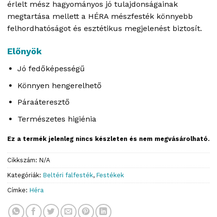
érlelt mész hagyományos jó tulajdonságainak
megtartása mellett a HÉRA mészfesték könnyebb
felhordhatóságot és esztétikus megjelenést biztosít.
Előnyök
Jó fedőképességű
Könnyen hengerelhető
Páraáteresztő
Természetes higiénia
Ez a termék jelenleg nincs készleten és nem megvásárolható.
Cikkszám:
N/A
Kategóriák:
Beltéri falfesték
,
Festékek
Címke:
Héra