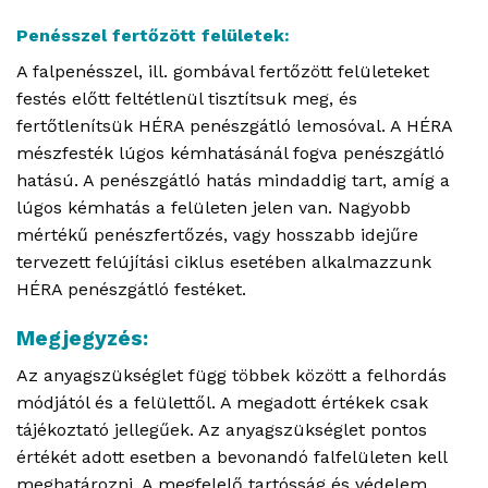
Penésszel fertőzött felületek:
A falpenésszel, ill. gombával fertőzött felületeket
festés előtt feltétlenül tisztítsuk meg, és
fertőtlenítsük HÉRA penészgátló lemosóval. A HÉRA
mészfesték lúgos kémhatásánál fogva penészgátló
hatású. A penészgátló hatás mindaddig tart, amíg a
lúgos kémhatás a felületen jelen van. Nagyobb
mértékű penészfertőzés, vagy hosszabb idejűre
tervezett felújítási ciklus esetében alkalmazzunk
HÉRA penészgátló festéket.
Megjegyzés:
Az anyagszükséglet függ többek között a felhordás
módjától és a felülettől. A megadott értékek csak
tájékoztató jellegűek. Az anyagszükséglet pontos
értékét adott esetben a bevonandó falfelületen kell
meghatározni. A megfelelő tartósság és védelem