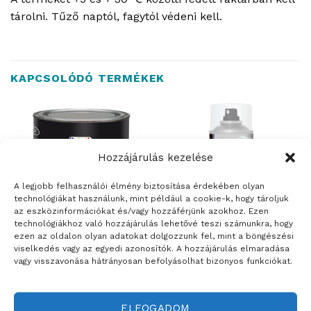
tárolni. Tűző naptól, fagytól védeni kell.
KAPCSOLÓDÓ TERMÉKEK
Hozzájárulás kezelése
A legjobb felhasználói élmény biztosítása érdekében olyan
technológiákat használunk, mint például a cookie-k, hogy tároljuk
az eszközinformációkat és/vagy hozzáférjünk azokhoz. Ezen
technológiákhoz való hozzájárulás lehetővé teszi számunkra, hogy
ezen az oldalon olyan adatokat dolgozzunk fel, mint a böngészési
viselkedés vagy az egyedi azonosítók. A hozzájárulás elmaradása
FESTÉKEK
FESTÉKEK
vagy visszavonása hátrányosan befolyásolhat bizonyos funkciókat.
TRINÁT Aqua Skolatex
TRINÁT spray színtelen
iskolatábla festék
fedőlakk akril fémre, fára
ELFOGADOM