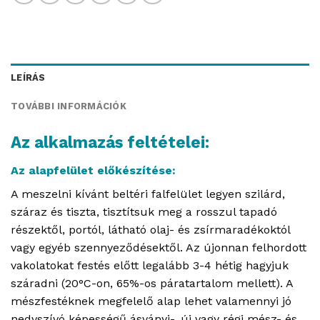
LEÍRÁS
TOVÁBBI INFORMÁCIÓK
Az alkalmazás feltételei:
Az alapfelület előkészítése:
A meszelni kívánt beltéri falfelület legyen szilárd,
száraz és tiszta, tisztítsuk meg a rosszul tapadó
részektől, portól, látható olaj- és zsírmaradékoktól
vagy egyéb szennyeződésektől. Az újonnan felhordott
vakolatokat festés előtt legalább 3-4 hétig hagyjuk
száradni (20°C-on, 65%-os páratartalom mellett). A
mészfestéknek megfelelő alap lehet valamennyi jó
nedvszívó képességű ásványi-, új vagy régi mész- és