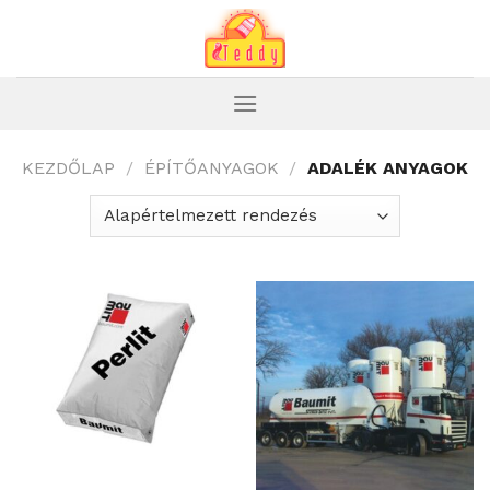
Skip
to
content
KEZDŐLAP
/
ÉPÍTŐANYAGOK
/
ADALÉK ANYAGOK