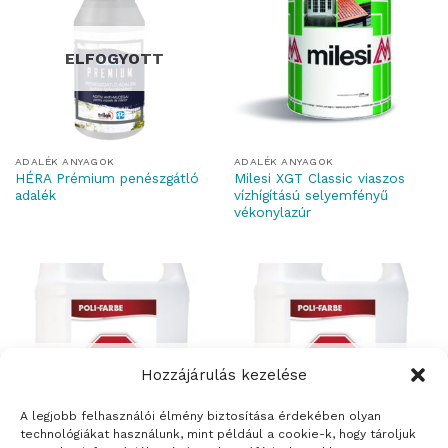
ELFOGYOTT
ADALÉK ANYAGOK
ADALÉK ANYAGOK
HÉRA Prémium penészgátló
Milesi XGT Classic viaszos
adalék
vízhígítású selyemfényű
vékonylazúr
ELFOGYOTT
ELFOGYOTT
Hozzájárulás kezelése
A legjobb felhasználói élmény biztosítása érdekében olyan
technológiákat használunk, mint például a cookie-k, hogy tároljuk