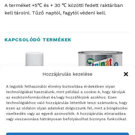
A terméket +5℃ és + 30 ℃ közötti fedett raktárban
kell tárolni. Tűző naptól, fagytól védeni kell.
KAPCSOLÓDÓ TERMÉKEK
Hozzájárulás kezelése
ELFOGYOTT
ELFOGYOTT
A legjobb felhasználói élmény biztosítása érdekében olyan
technológiákat használunk, mint például a cookie-k, hogy tároljuk
az eszközinformációkat és/vagy hozzáférjünk azokhoz. Ezen
technológiákhoz való hozzájárulás lehetővé teszi számunkra, hogy
ezen az oldalon olyan adatokat dolgozzunk fel, mint a böngészési
viselkedés vagy az egyedi azonosítók. A hozzájárulás elmaradása
FESTÉKEK
FESTÉKEK
vagy visszavonása hátrányosan befolyásolhat bizonyos funkciókat.
TRINÁT spray háztartási gép
Trinát Aqua Kolor
festék
selyemfényű zománcfesték