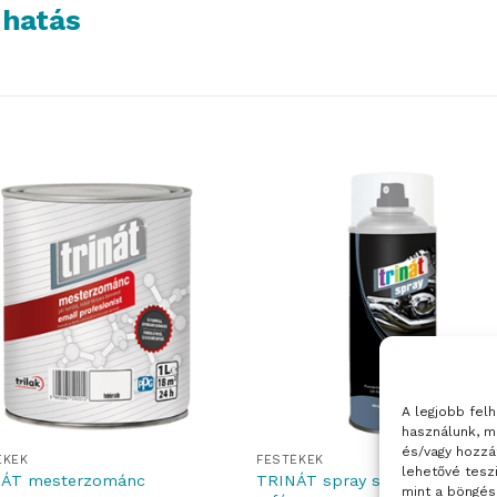
 hatás
A legjobb fel
használunk, m
és/vagy hozzá
ÉKEK
FESTÉKEK
lehetővé tesz
TRINÁT spray színtelen fedől
ÁT mesterzománc
mint a böngés