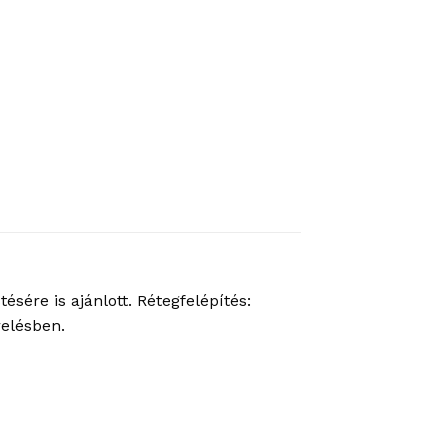
sére is ajánlott. Rétegfelépítés:
relésben.