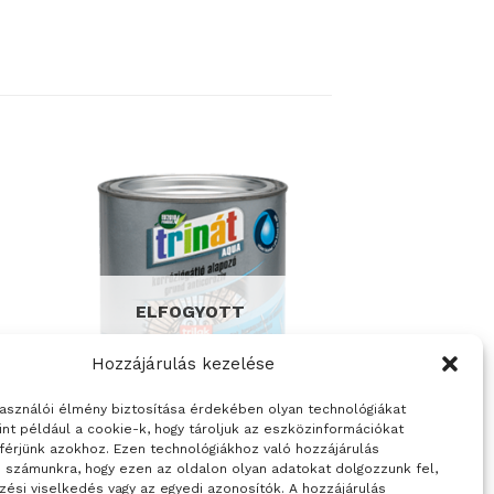
ELFOGYOTT
Hozzájárulás kezelése
használói élmény biztosítása érdekében olyan technológiákat
int például a cookie-k, hogy tároljuk az eszközinformációkat
férjünk azokhoz. Ezen technológiákhoz való hozzájárulás
FÉMFESTÉKEK
i számunkra, hogy ezen az oldalon olyan adatokat dolgozzunk fel,
akk
TRINÁT Aqua korróziógátló
zési viselkedés vagy az egyedi azonosítók. A hozzájárulás