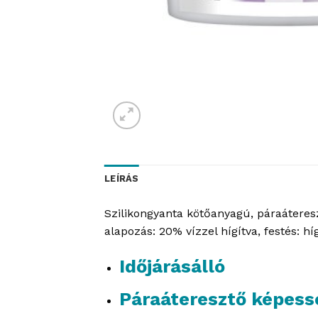
LEÍRÁS
Szilikongyanta kötőanyagú, páraáteresz
alapozás: 20% vízzel hígítva, festés: hí
Időjárásálló
Páraáteresztő képess