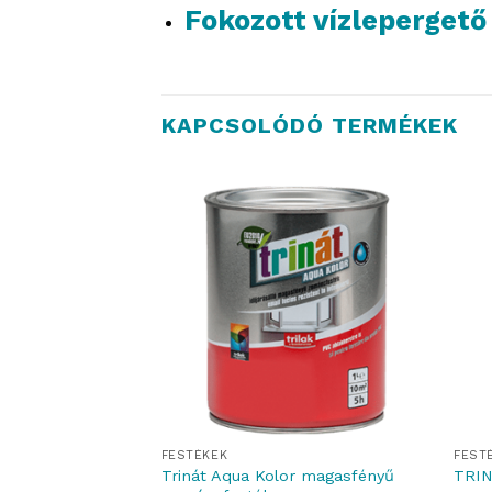
Fokozott vízlepergető
KAPCSOLÓDÓ TERMÉKEK
FESTÉKEK
FEST
gasfényű
Trinát Aqua Kolor magasfényű
TRIN