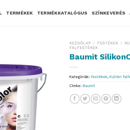
L
TERMÉKEK
TERMÉKKATALÓGUS
SZÍNKEVERÉS
KEZDŐLAP
/
FESTÉKEK
/
KÜ
FALFESTÉKEK
Baumit Silikon
Kategóriák:
Festékek
,
Kültéri fal
Címke:
Baumit