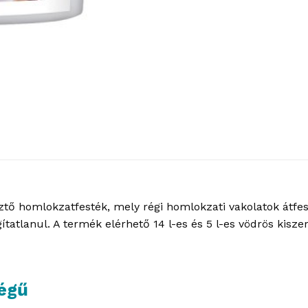
tő homlokzatfesték, mely régi homlokzati vakolatok átfesté
gítatlanul. A termék elérhető 14 l-es és 5 l-es vödrös kisze
égű