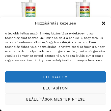
Hozzájárulás kezelése
A legjobb felhasználói élmény biztosítása érdekében olyan
technológiákat használunk, mint például a cookie-k, hogy tároljuk
az eszközinformációkat és/vagy hozzáférjünk azokhoz. Ezen
technológiákhoz való hozzájárulás lehetővé teszi számunkra, hogy
ezen az oldalon olyan adatokat dolgozzunk fel, mint a böngészési
ÉPÍTŐANYAGOK
ÉPÍTŐANYAGOK
viselkedés vagy az egyedi azonosítók. A hozzájárulás elmaradása
Soudal Akryl – festhető
Soudal vakolatjavító akril
vagy visszavonása hátrányosan befolyásolhat bizonyos funkciókat.
univerzális fal és mennyezet
tömítő – 280 ml
tömítő – 280 ml
ELFOGADOM
Weboldalt készítette:
ELUTASÍTOM
ÉRTÉKESÍTÉSI TERÜLETEINK
BEÁLLÍTÁSOK MEGTEKINTÉSE
Copyright ©2026
Teddy Festékbolt