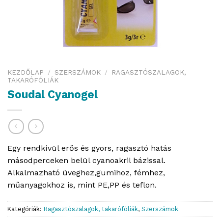
KEZDŐLAP
/
SZERSZÁMOK
/
RAGASZTÓSZALAGOK,
TAKARÓFÓLIÁK
Soudal Cyanogel
Egy rendkívül erős és gyors, ragasztó hatás
másodperceken belül cyanoakril bázissal.
Alkalmazható üveghez,gumihoz, fémhez,
műanyagokhoz is, mint PE,PP és teflon.
Kategóriák:
Ragasztószalagok, takarófóliák
,
Szerszámok