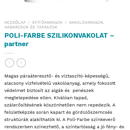
KEZDŐLAP
/
ÉPÍTŐANYAGOK
/
VAKOLÓANYAGOK,
HABARCSOK ÉS TAPASZOK
POLI-FARBE SZILIKONVAKOLAT –
partner
Magas páraáteresztő- és víztaszító-képességű,
alacsony vízfelvételű vakolóanyag, amely fokozott
védelmet biztosít az algák és penészek
megtelepedése ellen. Kiválóan tapad,
szálerősítésének köszönhetően nem repedezik. A
felületképzés során kapart és gördülőszemcsés
struktúrák alakíthatók ki. A Poli-Farbe színkeverő
rendszerben színezhető, a színtartósság a jó fény- és