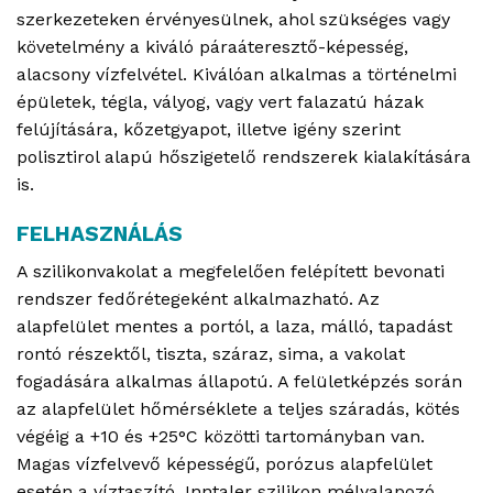
szerkezeteken érvényesülnek, ahol szükséges vagy
követelmény a kiváló páraáteresztő-képesség,
alacsony vízfelvétel. Kiválóan alkalmas a történelmi
épületek, tégla, vályog, vagy vert falazatú házak
felújítására, kőzetgyapot, illetve igény szerint
polisztirol alapú hőszigetelő rendszerek kialakítására
is.
FELHASZNÁLÁS
A szilikonvakolat a megfelelően felépített bevonati
rendszer fedőrétegeként alkalmazható. Az
alapfelület mentes a portól, a laza, málló, tapadást
rontó részektől, tiszta, száraz, sima, a vakolat
fogadására alkalmas állapotú. A felületképzés során
az alapfelület hőmérséklete a teljes száradás, kötés
végéig a +10 és +25°C közötti tartományban van.
Magas vízfelvevő képességű, porózus alapfelület
esetén a víztaszító, Inntaler szilikon mélyalapozó