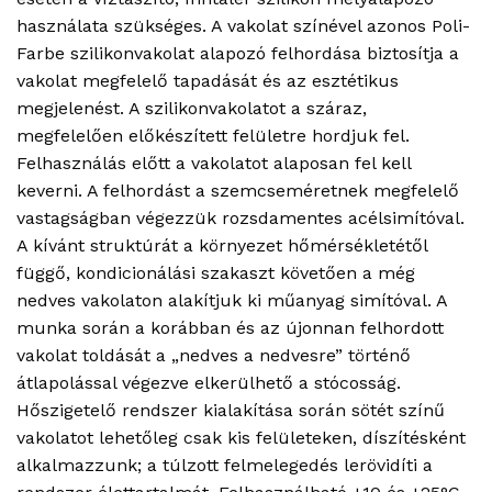
használata szükséges. A vakolat színével azonos Poli-
Farbe szilikonvakolat alapozó felhordása biztosítja a
vakolat megfelelő tapadását és az esztétikus
megjelenést. A szilikonvakolatot a száraz,
megfelelően előkészített felületre hordjuk fel.
Felhasználás előtt a vakolatot alaposan fel kell
keverni. A felhordást a szemcseméretnek megfelelő
vastagságban végezzük rozsdamentes acélsimítóval.
A kívánt struktúrát a környezet hőmérsékletétől
függő, kondicionálási szakaszt követően a még
nedves vakolaton alakítjuk ki műanyag simítóval. A
munka során a korábban és az újonnan felhordott
vakolat toldását a „nedves a nedvesre” történő
átlapolással végezve elkerülhető a stócosság.
Hőszigetelő rendszer kialakítása során sötét színű
vakolatot lehetőleg csak kis felületeken, díszítésként
alkalmazzunk; a túlzott felmelegedés lerövidíti a