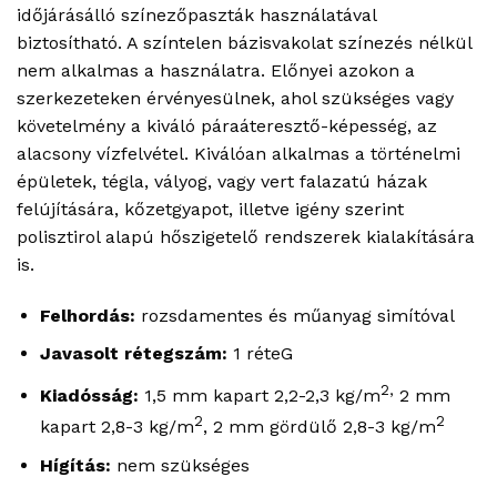
időjárásálló színezőpaszták használatával
biztosítható. A színtelen bázisvakolat színezés nélkül
nem alkalmas a használatra. Előnyei azokon a
szerkezeteken érvényesülnek, ahol szükséges vagy
követelmény a kiváló páraáteresztő-képesség, az
alacsony vízfelvétel. Kiválóan alkalmas a történelmi
épületek, tégla, vályog, vagy vert falazatú házak
felújítására, kőzetgyapot, illetve igény szerint
polisztirol alapú hőszigetelő rendszerek kialakítására
is.
Felhordás:
rozsdamentes és műanyag simítóval
Javasolt rétegszám:
1 réteG
2,
Kiadósság:
1,5 mm kapart 2,2-2,3 kg/m
2 mm
2
2
kapart 2,8-3 kg/m
, 2 mm gördülő 2,8-3 kg/m
Hígítás:
nem szükséges