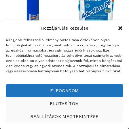
Hozzájárulás kezelése
A legjobb felhasználói élmény biztosítása érdekében olyan
technológiákat használunk, mint például a cookie-k, hogy tároljuk
az eszközinformációkat és/vagy hozzáférjünk azokhoz. Ezen
BURKOLATRAGASZTÓK ÉS FUGÁZÓK
ÉPÍTŐANYAGOK
technológiákhoz való hozzájárulás lehetővé teszi számunkra, hogy
Mapei Fuga Fresca – polimer
Mapei Adesilex P9 – fokozott
ezen az oldalon olyan adatokat dolgozzunk fel, mint a böngészési
alapú festék a cementkötésű
terhelhetőségű,
viselkedés vagy az egyedi azonosítók. A hozzájárulás elmaradása
fugák színének
lecsúszásmentes, flexibilis
vagy visszavonása hátrányosan befolyásolhat bizonyos funkciókat.
felfrissítéséhez, illetve a
csemperagasztó
fugafelület díszítésére
ELFOGADOM
Weboldalt készítette:
ELUTASÍTOM
ÉRTÉKESÍTÉSI TERÜLETEINK
BEÁLLÍTÁSOK MEGTEKINTÉSE
Copyright ©2026
Teddy Festékbolt