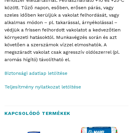
rendszer élettartalmát. Felhasználható +10 és +25°C
között. Tűző napon, esőben, erősen párás, vagy
szeles időben kerüljük a vakolat felhordását, vagy
alkalmas módon – pl. takarással, árnyékolással –
védjük a frissen felhordott vakolatot a kedvezőtlen
környezeti hatásoktól. Munkavégzés során és azt
követően a szerszámok vízzel elmoshatók. A
megszáradt vakolat csak agresszív oldószerrel (pl.
aromás hígító) távolítható el.
Biztonsági adatlap letöltése
Teljesítmény nyilatkozat letöltése
KAPCSOLÓDÓ TERMÉKEK