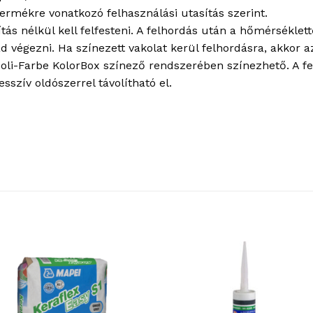
 termékre vonatkozó felhasználási utasítás szerint.
tás nélkül kell felfesteni. A felhordás után a hőmérséklett
ad végezni. Ha színezett vakolat kerül felhordásra, akkor a
 Poli-Farbe KolorBox színező rendszerében színezhető. A f
szív oldószerrel távolítható el.