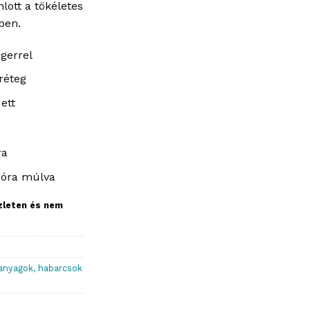
ott a tökéletes
ben.
ngerrel
 réteg
ett
ra
 óra múlva
szleten és nem
anyagok, habarcsok