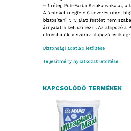
– 1 réteg Poli-Farbe Szilikonvakolat, a
A festéket megfelelő keverés után, hígí
biztosítani. 5°C alatt festést nem szab
árnyalatra kell színezni. Az alapozó a
elmoshatók, a száraz alapozó csak agres
Biztonsági adatlap letöltése
Teljesítmény nyilatkozat letöltése
KAPCSOLÓDÓ TERMÉKEK