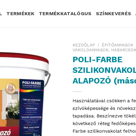
L
TERMÉKEK
TERMÉKKATALÓGUS
SZÍNKEVERÉS
KEZDŐLAP
/
ÉPÍTŐANYAGOK
VAKOLÓANYAGOK, HABARCSOK
POLI-FARBE
SZILIKONVAKO
ALAPOZÓ (máso
Használatával csökken a fe
szívóképessége és növekszi
tapadása. Beszínezve tökél
következő réteg fedőképess
Farbe szilikonvakolat felho