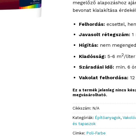
megelőző alapozáshoz ajánl
bevonat kialakítása érdeké
Felhordás:
ecsettel, he
Javasolt rétegszám:
1
Hígítás:
nem megenged
2
Kiadósság:
5-6 m
/liter
Száradási idő:
min. 6 ó
Vakolat felhordása:
12
Ez a termék jelenleg nincs ké
megvásárolható.
Cikkszám:
N/A
Kategóriák:
Építőanyagok
,
Vakoló
és tapaszok
Címke:
Poli-Farbe