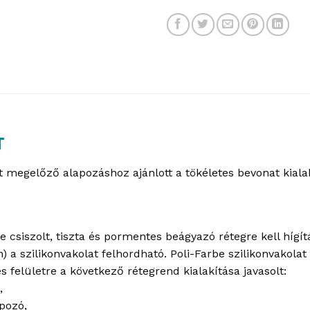
T
át megelőző alapozáshoz ajánlott a tökéletes bevonat kial
csiszolt, tiszta és pormentes beágyazó rétegre kell hígítá
 a szilikonvakolat felhordható. Poli-Farbe szilikonvakola
s felületre a következő rétegrend kialakítása javasolt:
,
apozó,