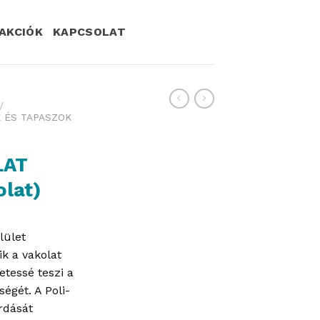
AKCIÓK
KAPCSOLAT
/
 ÉS TAPASZOK
LAT
lat)
lület
k a vakolat
etessé teszi a
égét. A Poli-
rdását