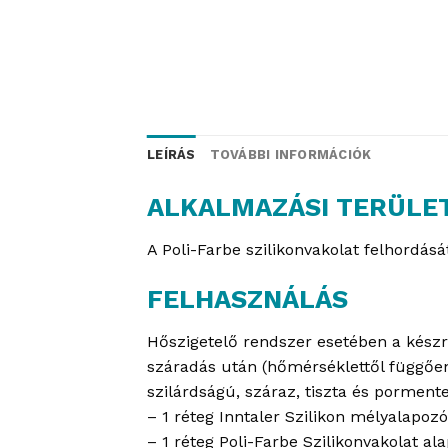
LEÍRÁS
TOVÁBBI INFORMÁCIÓK
ALKALMAZÁSI TERÜLE
A Poli-Farbe szilikonvakolat felhordás
FELHASZNÁLÁS
Hőszigetelő rendszer esetében a készre 
száradás után (hőmérséklettől függően)
szilárdságú, száraz, tiszta és pormente
– 1 réteg Inntaler Szilikon mélyalapozó
– 1 réteg Poli-Farbe Szilikonvakolat al