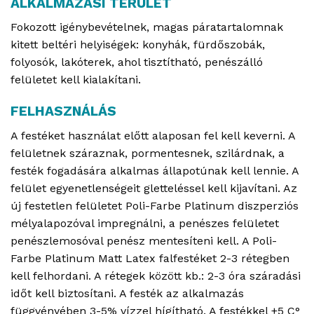
ALKALMAZÁSI TERÜLET
Fokozott igénybevételnek, magas páratartalomnak
kitett beltéri helyiségek: konyhák, fürdőszobák,
folyosók, lakóterek, ahol tisztítható, penészálló
felületet kell kialakítani.
FELHASZNÁLÁS
A festéket használat előtt alaposan fel kell keverni. A
felületnek száraznak, pormentesnek, szilárdnak, a
festék fogadására alkalmas állapotúnak kell lennie. A
felület egyenetlenségeit gletteléssel kell kijavítani. Az
új festetlen felületet Poli-Farbe Platinum diszperziós
mélyalapozóval impregnálni, a penészes felületet
penészlemosóval penész mentesíteni kell. A Poli-
Farbe Platinum Matt Latex falfestéket 2-3 rétegben
kell felhordani. A rétegek között kb.: 2-3 óra száradási
időt kell biztosítani. A festék az alkalmazás
függvényében 3-5% vízzel hígítható. A festékkel +5 C°