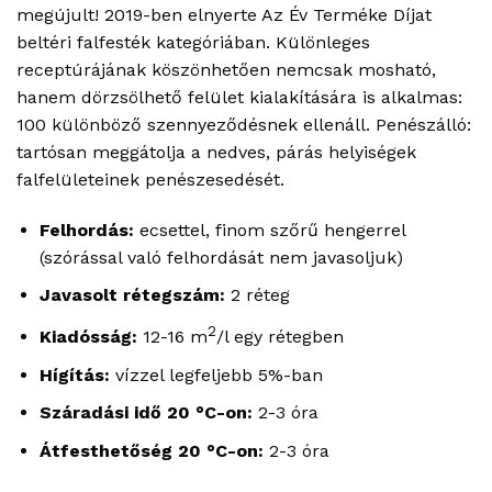
megújult! 2019-ben elnyerte Az Év Terméke Díjat
beltéri falfesték kategóriában. Különleges
receptúrájának köszönhetően nemcsak mosható,
hanem dörzsölhető felület kialakítására is alkalmas:
100 különböző szennyeződésnek ellenáll. Penészálló:
tartósan meggátolja a nedves, párás helyiségek
falfelületeinek penészesedését.
Felhordás:
ecsettel, finom szőrű hengerrel
(szórással való felhordását nem javasoljuk)
Javasolt rétegszám:
2 réteg
2
Kiadósság:
12-16 m
/l egy rétegben
Hígítás:
vízzel legfeljebb 5%-ban
Száradási idő 20 °C-on:
2-3 óra
Átfesthetőség 20 °C-on:
2-3 óra