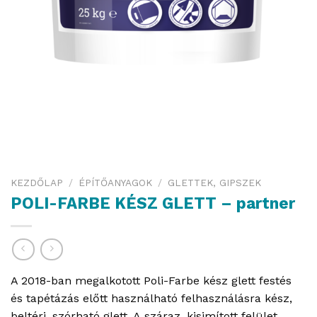
KEZDŐLAP
/
ÉPÍTŐANYAGOK
/
GLETTEK, GIPSZEK
POLI-FARBE KÉSZ GLETT – partner
A 2018-ban megalkotott Poli-Farbe kész glett festés
és tapétázás előtt használható felhasználásra kész,
beltéri, szórható glett. A száraz, kisimított felület