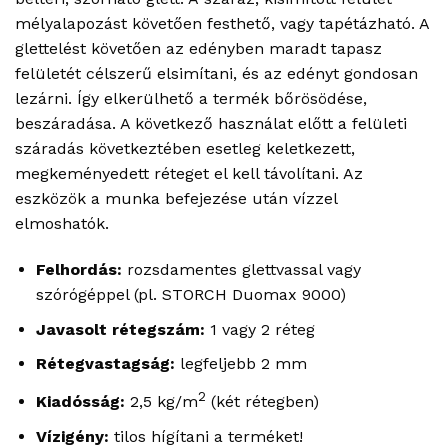
mélyalapozást követően festhető, vagy tapétázható. A
glettelést követően az edényben maradt tapasz
felületét célszerű elsimítani, és az edényt gondosan
lezárni. Így elkerülhető a termék bőrösödése,
beszáradása. A következő használat előtt a felületi
száradás következtében esetleg keletkezett,
megkeményedett réteget el kell távolítani. Az
eszközök a munka befejezése után vízzel
elmoshatók.
Felhordás:
rozsdamentes glettvassal vagy
szórógéppel (pl. STORCH Duomax 9000)
Javasolt rétegszám:
1 vagy 2 réteg
Rétegvastagság:
legfeljebb 2 mm
2
Kiadósság:
2,5 kg/m
(két rétegben)
Vízigény:
tilos hígítani a terméket!