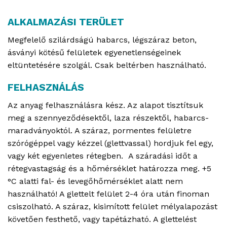
ALKALMAZÁSI TERÜLET
Megfelelő szilárdságú habarcs, légszáraz beton,
ásványi kötésű felületek egyenetlenségeinek
eltüntetésére szolgál. Csak beltérben használható.
FELHASZNÁLÁS
Az anyag felhasználásra kész. Az alapot tisztítsuk
meg a szennyeződésektől, laza részektől, habarcs-
maradványoktól. A száraz, pormentes felületre
szórógéppel vagy kézzel (glettvassal) hordjuk fel egy,
vagy két egyenletes rétegben. A száradási időt a
rétegvastagság és a hőmérséklet határozza meg. +5
°C alatti fal- és levegőhőmérséklet alatt nem
használható! A glettelt felület 2-4 óra után finoman
csiszolható. A száraz, kisimított felület mélyalapozást
követően festhető, vagy tapétázható. A glettelést