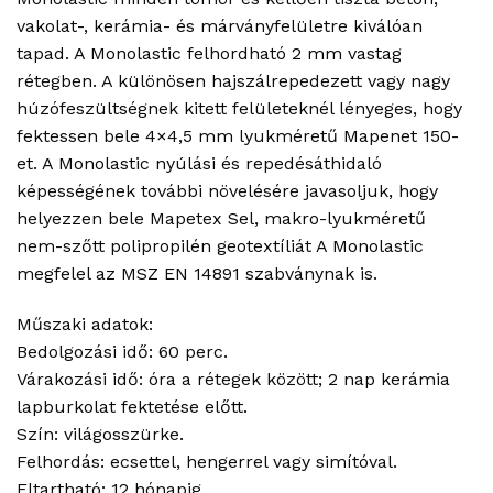
vakolat-, kerámia- és márványfelületre kiválóan
tapad. A Monolastic felhordható 2 mm vastag
rétegben. A különösen hajszálrepedezett vagy nagy
húzófeszültségnek kitett felületeknél lényeges, hogy
fektessen bele 4×4,5 mm lyukméretű Mapenet 150-
et. A Monolastic nyúlási és repedésáthidaló
képességének további növelésére javasoljuk, hogy
helyezzen bele Mapetex Sel, makro-lyukméretű
nem-szőtt polipropilén geotextíliát A Monolastic
megfelel az MSZ EN 14891 szabványnak is.
Műszaki adatok:
Bedolgozási idő: 60 perc.
Várakozási idő: óra a rétegek között; 2 nap kerámia
lapburkolat fektetése előtt.
Szín: világosszürke.
Felhordás: ecsettel, hengerrel vagy simítóval.
Eltartható: 12 hónapig.