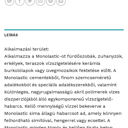
LEÍRÁS
Alkalmazási terület:
Alkalmazza a Monolastic-ot fürdőszobák, zuhanyzók,
erkélyek, teraszok vízszigetelésére kerámia
burkolólapok vagy üvegmozaikok fektetése előtt. A
Monolastic cementekből, finom szemcseméretű
adalékokból és speciális adalékszerekből, valamint
különleges, nagyrugalmasságú akril polimerek vizes
diszperziójából álló egykomponensű vízszigetelő-
habarcs. Kellő mennyiségű vízzel bekeverve a
Monolastic sima állagú habarcsot ad, amely könnyen
felhordható simítóval, hengerrel vagy ecsettel. A
Monolastic minden tömör és kellően tiszta beton,