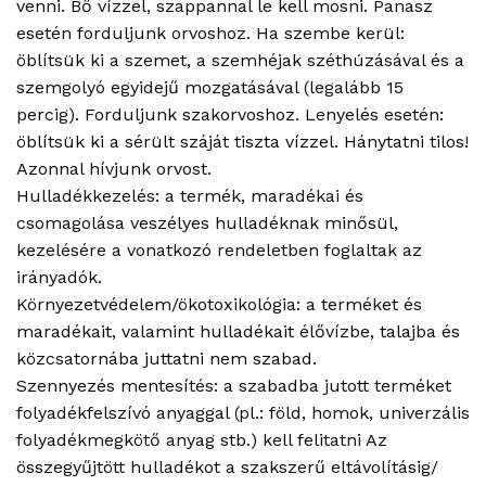
venni. Bő vízzel, szappannal le kell mosni. Panasz
esetén forduljunk orvoshoz. Ha szembe kerül:
öblítsük ki a szemet, a szemhéjak széthúzásával és a
szemgolyó egyidejű mozgatásával (legalább 15
percig). Forduljunk szakorvoshoz. Lenyelés esetén:
öblítsük ki a sérült száját tiszta vízzel. Hánytatni tilos!
Azonnal hívjunk orvost.
Hulladékkezelés: a termék, maradékai és
csomagolása veszélyes hulladéknak minősül,
kezelésére a vonatkozó rendeletben foglaltak az
irányadók.
Környezetvédelem/ökotoxikológia: a terméket és
maradékait, valamint hulladékait élővízbe, talajba és
közcsatornába juttatni nem szabad.
Szennyezés mentesítés: a szabadba jutott terméket
folyadékfelszívó anyaggal (pl.: föld, homok, univerzális
folyadékmegkötő anyag stb.) kell felitatni Az
összegyűjtött hulladékot a szakszerű eltávolításig/