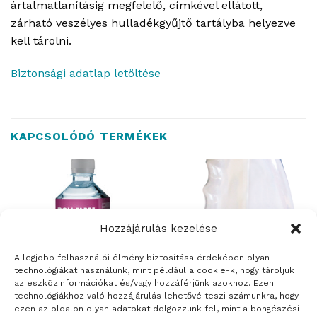
ártalmatlanításig megfelelő, címkével ellátott,
zárható veszélyes hulladékgyűjtő tartályba helyezve
kell tárolni.
Biztonsági adatlap letöltése
KAPCSOLÓDÓ TERMÉKEK
Hozzájárulás kezelése
ELFOGYOTT
A legjobb felhasználói élmény biztosítása érdekében olyan
technológiákat használunk, mint például a cookie-k, hogy tároljuk
az eszközinformációkat és/vagy hozzáférjünk azokhoz. Ezen
technológiákhoz való hozzájárulás lehetővé teszi számunkra, hogy
ezen az oldalon olyan adatokat dolgozzunk fel, mint a böngészési
FESTÉKEK
TISZTÍTÓSZEREK