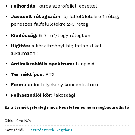
Felhordás:
karos szórófejjel, ecsettel
Javasolt rétegszám:
új falfelületekre 1 réteg,
penészes falfelületekre 2-3 réteg
2
Kiadósság:
5-7 m
/l egy rétegben
Hígítás:
a készítményt hígítatlanul kell
alkalmazni!
Antimikrobiális spektrum:
fungicid
Terméktípus:
PT2
Formuláció:
folyékony koncentrátum
Felhasználói kör:
lakossági
Ez a termék jelenleg nincs készleten és nem megvásárolható.
Cikkszám:
N/A
Kategóriák:
Tisztítószerek
,
Vegyiáru