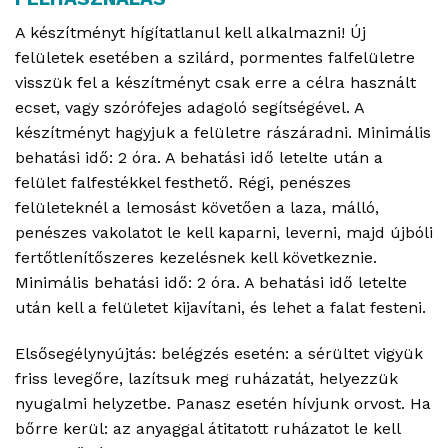
A készítményt hígítatlanul kell alkalmazni! Új
felületek esetében a szilárd, pormentes falfelületre
visszük fel a készítményt csak erre a célra használt
ecset, vagy szórófejes adagoló segítségével. A
készítményt hagyjuk a felületre rászáradni. Minimális
behatási idő: 2 óra. A behatási idő letelte után a
felület falfestékkel festhető. Régi, penészes
felületeknél a lemosást követően a laza, málló,
penészes vakolatot le kell kaparni, leverni, majd újbóli
fertőtlenítőszeres kezelésnek kell következnie.
Minimális behatási idő: 2 óra. A behatási idő letelte
után kell a felületet kijavítani, és lehet a falat festeni.
Elsősegélynyújtás: belégzés esetén: a sérültet vigyük
friss levegőre, lazítsuk meg ruházatát, helyezzük
nyugalmi helyzetbe. Panasz esetén hívjunk orvost. Ha
bőrre kerül: az anyaggal átitatott ruházatot le kell