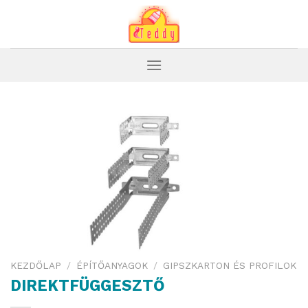
Skip
to
content
KEZDŐLAP
/
ÉPÍTŐANYAGOK
/
GIPSZKARTON ÉS PROFILOK
DIREKTFÜGGESZTŐ