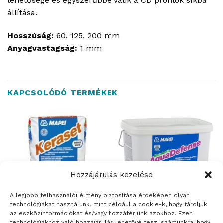
lehetősége és egyszerűbbé válik a CD profilok síkba
állítása.
Hosszúság:
60, 125, 200 mm
Anyagvastagság:
1 mm
KAPCSOLÓDÓ TERMÉKEK
Hozzájárulás kezelése
A legjobb felhasználói élmény biztosítása érdekében olyan
technológiákat használunk, mint például a cookie-k, hogy tároljuk
az eszközinformációkat és/vagy hozzáférjünk azokhoz. Ezen
BURKOLATRAGASZTÓK ÉS FUGÁZÓK
ÉPÍTŐANYAGOK
technológiákhoz való hozzájárulás lehetővé teszi számunkra, hogy