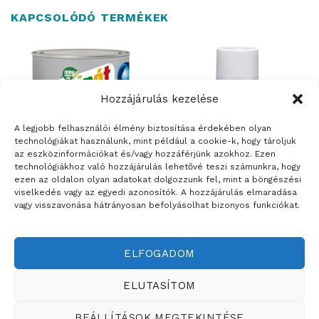
KAPCSOLÓDÓ TERMÉKEK
Hozzájárulás kezelése
ELFOGYOTT
A legjobb felhasználói élmény biztosítása érdekében olyan
technológiákat használunk, mint például a cookie-k, hogy tároljuk
az eszközinformációkat és/vagy hozzáférjünk azokhoz. Ezen
technológiákhoz való hozzájárulás lehetővé teszi számunkra, hogy
ezen az oldalon olyan adatokat dolgozzunk fel, mint a böngészési
viselkedés vagy az egyedi azonosítók. A hozzájárulás elmaradása
FESTÉKEK
FESTÉKEK
vagy visszavonása hátrányosan befolyásolhat bizonyos funkciókat.
TRINÁT unitop univerzális
TRINÁT spray háztartási gép
festék
festék
ELFOGADOM
Weboldalt készítette:
ELUTASÍTOM
ÉRTÉKESÍTÉSI TERÜLETEINK
BEÁLLÍTÁSOK MEGTEKINTÉSE