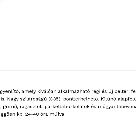
egyenlítő, amely kiválóan alkalmazható régi és új beltéri f
n is. Nagy szilárdságú (C35), pontterhelhető. Kitűnő alapf
m, gumi), ragasztott parkettaburkolatok és műgyantabevona
üggően kb. 24-48 óra múlva.