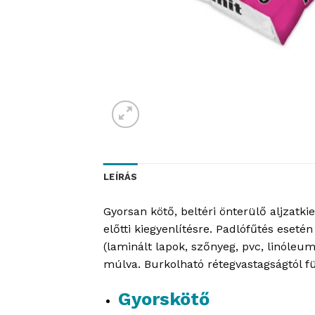
LEÍRÁS
Gyorsan kötő, beltéri önterülő aljzatki
előtti kiegyenlítésre. Padlófűtés eseté
(laminált lapok, szőnyeg, pvc, linóleu
múlva. Burkolható rétegvastagságtól f
Gyorskötő