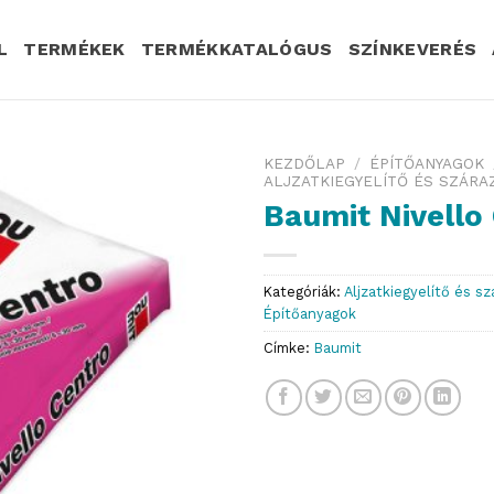
L
TERMÉKEK
TERMÉKKATALÓGUS
SZÍNKEVERÉS
KEZDŐLAP
/
ÉPÍTŐANYAGOK
ALJZATKIEGYELÍTŐ ÉS SZÁR
Baumit Nivello
Kategóriák:
Aljzatkiegyelítő és s
Építőanyagok
Címke:
Baumit