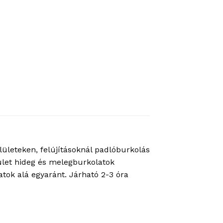
elületeken, felújításoknál padlóburkolás
elület hideg és melegburkolatok
tok alá egyaránt. Járható 2-3 óra