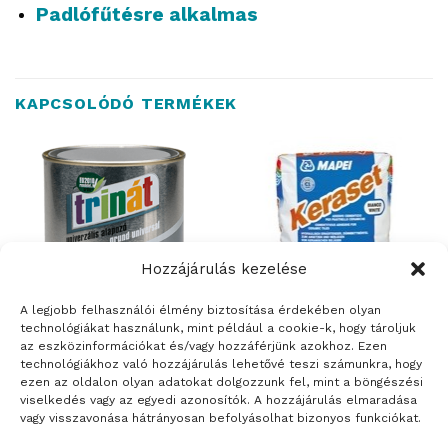
Padlófűtésre alkalmas
KAPCSOLÓDÓ TERMÉKEK
Hozzájárulás kezelése
A legjobb felhasználói élmény biztosítása érdekében olyan
technológiákat használunk, mint például a cookie-k, hogy tároljuk
az eszközinformációkat és/vagy hozzáférjünk azokhoz. Ezen
ÉPÍTŐANYAGOK
BURKOLATRAGASZTÓK ÉS FUGÁZÓK
technológiákhoz való hozzájárulás lehetővé teszi számunkra, hogy
TRINÁT univerzális alapozó
Keraset
ezen az oldalon olyan adatokat dolgozzunk fel, mint a böngészési
viselkedés vagy az egyedi azonosítók. A hozzájárulás elmaradása
vagy visszavonása hátrányosan befolyásolhat bizonyos funkciókat.