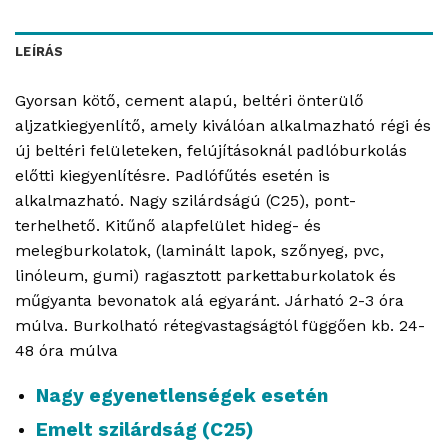
LEÍRÁS
Gyorsan kötő, cement alapú, beltéri önterülő
aljzatkiegyenlítő, amely kiválóan alkalmazható régi és
új beltéri felületeken, felújításoknál padlóburkolás
előtti kiegyenlítésre. Padlófűtés esetén is
alkalmazható. Nagy szilárdságú (C25), pont-
terhelhető. Kitűnő alapfelület hideg- és
melegburkolatok, (laminált lapok, szőnyeg, pvc,
linóleum, gumi) ragasztott parkettaburkolatok és
műgyanta bevonatok alá egyaránt. Járható 2-3 óra
múlva. Burkolható rétegvastagságtól függően kb. 24-
48 óra múlva
Nagy egyenetlenségek esetén
Emelt szilárdság (C25)