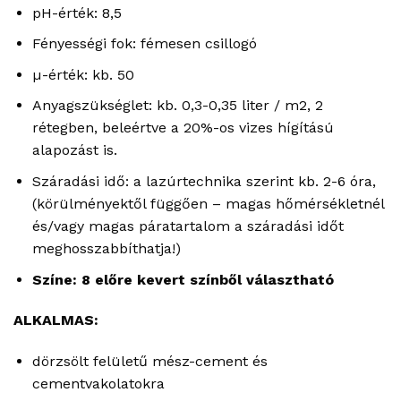
pH-érték: 8,5
Fényességi fok: fémesen csillogó
µ-érték: kb. 50
Anyagszükséglet: kb. 0,3-0,35 liter / m2, 2
rétegben, beleértve a 20%-os vizes hígítású
alapozást is.
Száradási idő: a lazúrtechnika szerint kb. 2-6 óra,
(körülményektől függően – magas hőmérsékletnél
és/vagy magas páratartalom a száradási időt
meghosszabbíthatja!)
Színe: 8 előre kevert színből választható
ALKALMAS:
dörzsölt felületű mész-cement és
cementvakolatokra