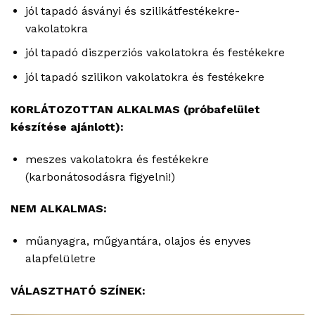
jól tapadó ásványi és szilikátfestékekre-
vakolatokra
jól tapadó diszperziós vakolatokra és festékekre
jól tapadó szilikon vakolatokra és festékekre
KORLÁTOZOTTAN ALKALMAS (próbafelület
készítése ajánlott):
meszes vakolatokra és festékekre
(karbonátosodásra figyelni!)
NEM ALKALMAS:
műanyagra, műgyantára, olajos és enyves
alapfelületre
VÁLASZTHATÓ SZÍNEK: