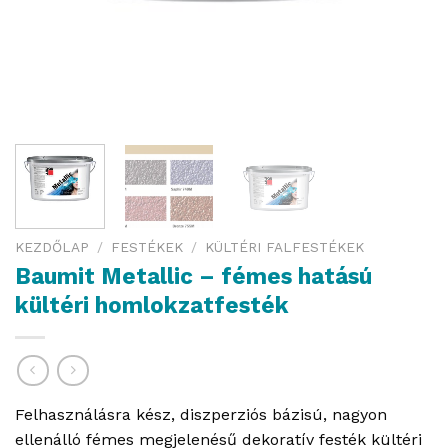
KEZDŐLAP
/
FESTÉKEK
/
KÜLTÉRI FALFESTÉKEK
Baumit Metallic – fémes hatású
kültéri homlokzatfesték
Felhasználásra kész, diszperziós bázisú, nagyon
ellenálló fémes megjelenésű dekoratív festék kültéri