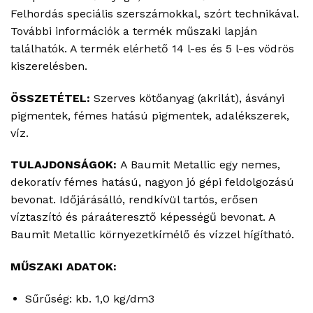
Felhordás speciális szerszámokkal, szórt technikával.
További információk a termék műszaki lapján
találhatók. A termék elérhető 14 l-es és 5 l-es vödrös
kiszerelésben.
ÖSSZETÉTEL:
Szerves kötőanyag (akrilát), ásványi
pigmentek, fémes hatású pigmentek, adalékszerek,
víz.
TULAJDONSÁGOK
:
A Baumit Metallic egy nemes,
dekoratív fémes hatású, nagyon jó gépi feldolgozású
bevonat. Időjárásálló, rendkívül tartós, erősen
víztaszító és páraáteresztő képességű bevonat. A
Baumit Metallic környezetkímélő és vízzel hígítható.
MŰSZAKI ADATOK:
Sűrűség: kb. 1,0 kg/dm3