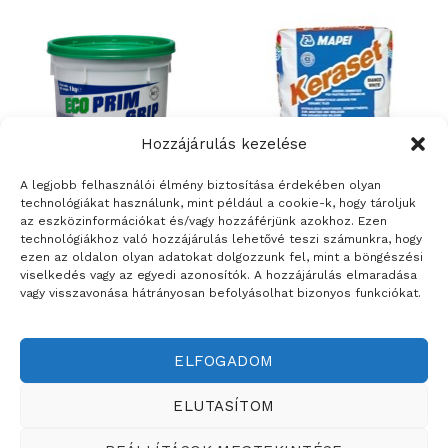
Hozzájárulás kezelése
A legjobb felhasználói élmény biztosítása érdekében olyan
technológiákat használunk, mint például a cookie-k, hogy tároljuk
az eszközinformációkat és/vagy hozzáférjünk azokhoz. Ezen
ÉPÍTŐANYAGOK
BURKOLATRAGASZTÓK ÉS FUGÁZÓK
technológiákhoz való hozzájárulás lehetővé teszi számunkra, hogy
Mapei Eco Prim Grip –
Keraset
ezen az oldalon olyan adatokat dolgozzunk fel, mint a böngészési
akrilgyanta bázisú alapozó és
viselkedés vagy az egyedi azonosítók. A hozzájárulás elmaradása
tapadóhíd
vagy visszavonása hátrányosan befolyásolhat bizonyos funkciókat.
ELFOGADOM
Weboldalt készítette:
ELUTASÍTOM
ÉRTÉKESÍTÉSI TERÜLETEINK