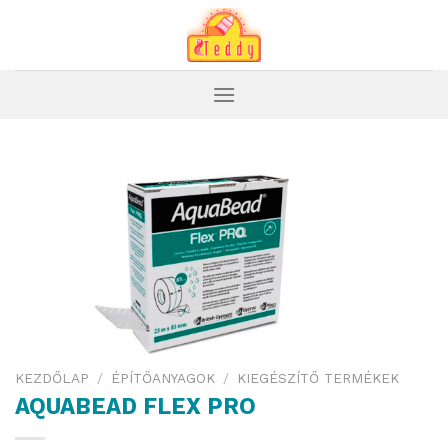
Skip
to
content
KEZDŐLAP
/
ÉPÍTŐANYAGOK
/
KIEGÉSZÍTŐ TERMÉKEK
AQUABEAD FLEX PRO