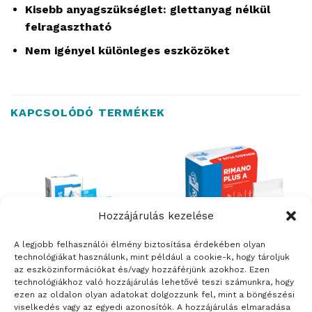
Kisebb anyagszükséglet: glettanyag nélkül
felragasztható
Nem igényel különleges eszközöket
KAPCSOLÓDÓ TERMÉKEK
Hozzájárulás kezelése
A legjobb felhasználói élmény biztosítása érdekében olyan
technológiákat használunk, mint például a cookie-k, hogy tároljuk
az eszközinformációkat és/vagy hozzáférjünk azokhoz. Ezen
technológiákhoz való hozzájárulás lehetővé teszi számunkra, hogy
ÉPÍTŐANYAGOK
ÉPÍTŐANYAGOK
ezen az oldalon olyan adatokat dolgozzunk fel, mint a böngészési
Rigips Rimano 0-3 –
Rigips Rimano Plus A – extra
viselkedés vagy az egyedi azonosítók. A hozzájárulás elmaradása
nagyszilárdságú beltéri
fehér, univerzális