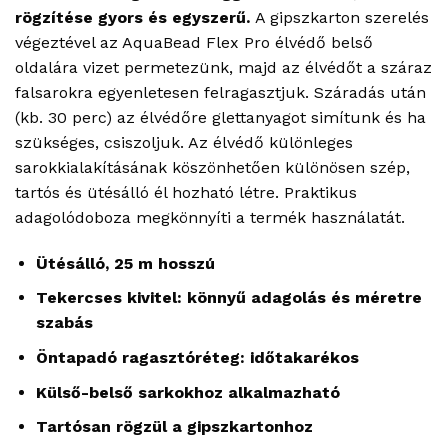
rögzítése gyors és egyszerű.
A gipszkarton szerelés
végeztével az AquaBead Flex Pro élvédő belső
oldalára vizet permetezünk, majd az élvédőt a száraz
falsarokra egyenletesen felragasztjuk. Száradás után
(kb. 30 perc) az élvédőre glettanyagot simítunk és ha
szükséges, csiszoljuk. Az élvédő különleges
sarokkialakításának köszönhetően különösen szép,
tartós és ütésálló él hozható létre. Praktikus
adagolódoboza megkönnyíti a termék használatát.
Ütésálló, 25 m hosszú
Tekercses kivitel: könnyű adagolás és méretre
szabás
Öntapadó ragasztóréteg: időtakarékos
Külső-belső sarkokhoz alkalmazható
Tartósan rögzül a gipszkartonhoz