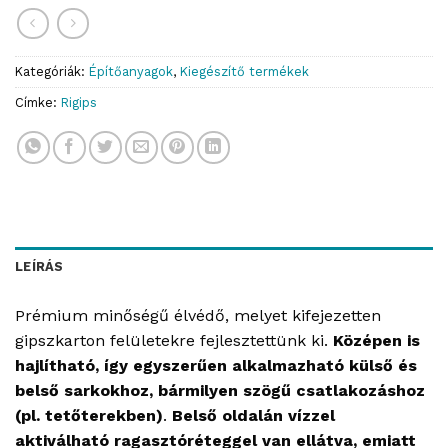
Kategóriák:
Építőanyagok
,
Kiegészítő termékek
Címke:
Rigips
LEÍRÁS
Prémium minőségű élvédő, melyet kifejezetten
gipszkarton felületekre fejlesztettünk ki.
Középen is
hajlítható, így egyszerűen alkalmazható külső és
belső sarkokhoz, bármilyen szögű csatlakozáshoz
(pl. tetőterekben)
.
Belső oldalán vízzel
aktiválható ragasztóréteggel van ellátva, emiatt