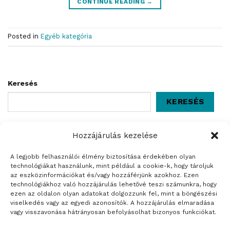
CONTINUE READING
→
Posted in
Egyéb kategória
Keresés
KERESÉS
Hozzájárulás kezelése
Legutóbbi bejegyzések
Helló Világ!
A legjobb felhasználói élmény biztosítása érdekében olyan
technológiákat használunk, mint például a cookie-k, hogy tároljuk
az eszközinformációkat és/vagy hozzáférjünk azokhoz. Ezen
Legutóbbi hozzászólások
technológiákhoz való hozzájárulás lehetővé teszi számunkra, hogy
ezen az oldalon olyan adatokat dolgozzunk fel, mint a böngészési
Helló Világ!
szerzője
WordPress Commenter
viselkedés vagy az egyedi azonosítók. A hozzájárulás elmaradása
vagy visszavonása hátrányosan befolyásolhat bizonyos funkciókat.