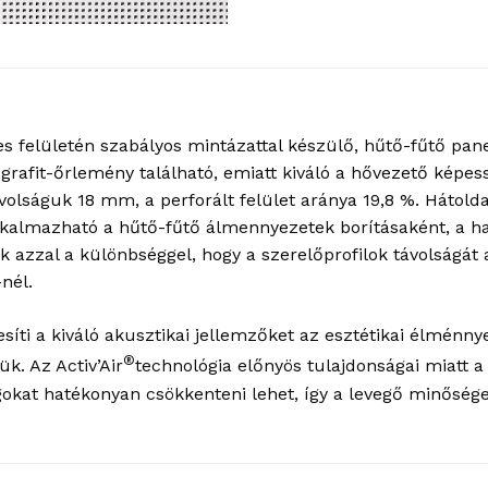
es felületén szabályos mintázattal készülő, hűtő-fűtő pane
rafit-őrlemény található, emiatt kiváló a hővezető képes
olságuk 18 mm, a perforált felület aránya 19,8 %. Hátolda
 alkalmazható a hűtő-fűtő álmennyezetek borításaként, a ha
 azzal a különbséggel, hogy a szerelőprofilok távolságát
nél.
ti a kiváló akusztikai jellemzőket az esztétikai élménnyel
®
k. Az Activ’Air
technológia előnyös tulajdonságai miatt 
okat hatékonyan csökkenteni lehet, így a levegő minősége