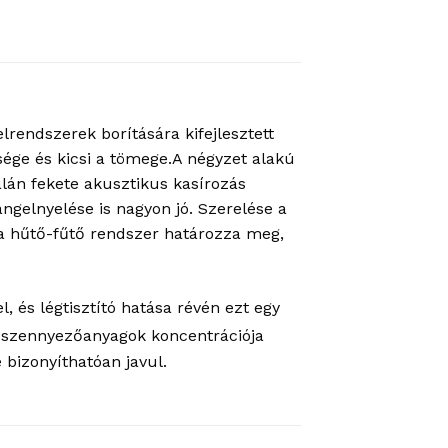
lrendszerek borítására kifejlesztett
sége és kicsi a tömege.A négyzet alakú
lán fekete akusztikus kasírozás
ngelnyelése is nagyon jó. Szerelése a
 a hűtő-fűtő rendszer határozza meg,
, és légtisztító hatása révén ezt egy
a szennyezőanyagok koncentrációja
 bizonyíthatóan javul.