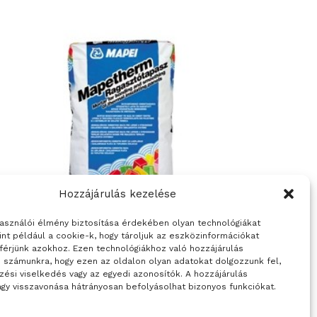
Hozzájárulás kezelése
ÉPÍTŐANYAGOK
használói élmény biztosítása érdekében olyan technológiákat
ó
Mapetherm Ragasztótapasz
int például a cookie-k, hogy tároljuk az eszközinformációkat
ő
férjünk azokhoz. Ezen technológiákhoz való hozzájárulás
i számunkra, hogy ezen az oldalon olyan adatokat dolgozzunk fel,
zési viselkedés vagy az egyedi azonosítók. A hozzájárulás
gy visszavonása hátrányosan befolyásolhat bizonyos funkciókat.