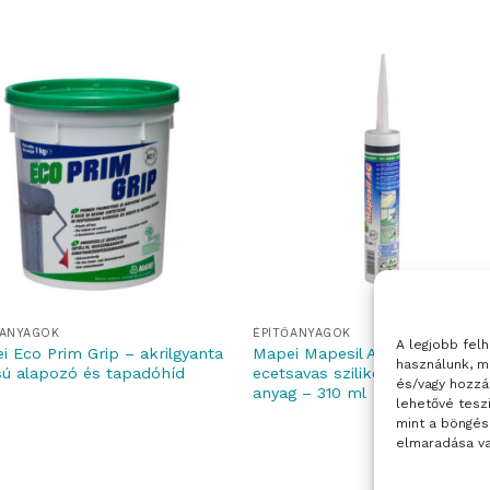
ŐANYAGOK
ÉPÍTŐANYAGOK
A legjobb fel
i Eco Prim Grip – akrilgyanta
Mapei Mapesil AC – penészáll
használunk, m
sú alapozó és tapadóhíd
ecetsavas szilikon hézagkitölt
és/vagy hozzá
anyag – 310 ml
lehetővé tesz
mint a böngés
elmaradása va