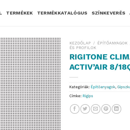
L
TERMÉKEK
TERMÉKKATALÓGUS
SZÍNKEVERÉS
KEZDŐLAP
/
ÉPÍTŐANYAGOK
ÉS PROFILOK
RIGITONE CLIM
ACTIV’AIR 8/18
Kategóriák:
Építőanyagok
,
Gipszk
Címke:
Rigips