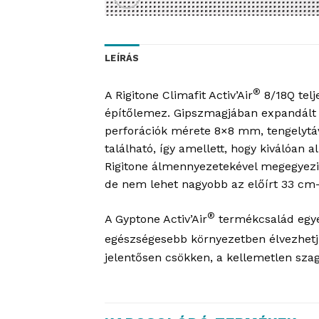
LEÍRÁS
®
A Rigitone Climafit Activ’Air
8/18Q telj
építőlemez. Gipszmagjában expandált g
perforációk mérete 8×8 mm, tengelytáv
található, így amellett, hogy kiválóan
Rigitone álmennyezetekével megegyezik
de nem lehet nagyobb az előírt 33 cm-
®
A Gyptone Activ’Air
termékcsalád egyesí
egészségesebb környezetben élvezhetjü
jelentősen csökken, a kellemetlen szag