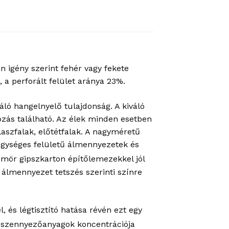
n igény szerint fehér vagy fekete
a perforált felület aránya 23%.
áló hangelnyelő tulajdonság. A kiváló
ozás található. Az élek minden esetben
aszfalak, előtétfalak. A nagyméretű
 egységes felületű álmennyezetek és
ömör gipszkarton építőlemezekkel jól
álmennyezet tetszés szerinti színre
, és légtisztító hatása révén ezt egy
a szennyezőanyagok koncentrációja