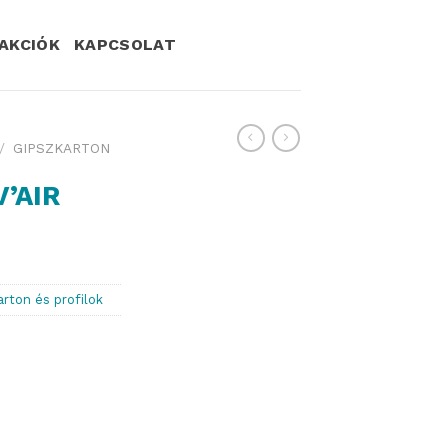
AKCIÓK
KAPCSOLAT
/
GIPSZKARTON
V’AIR
arton és profilok