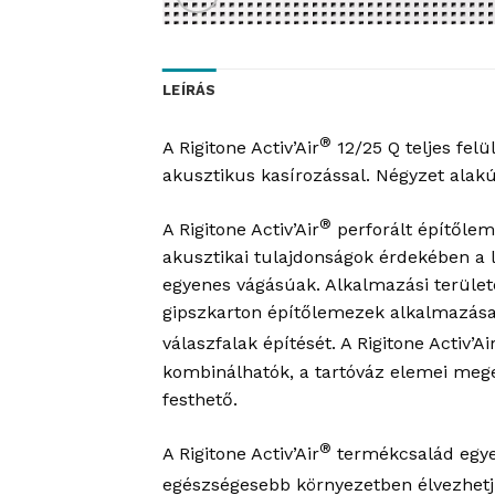
LEÍRÁS
®
A Rigitone Activ’Air
12/25 Q teljes felü
akusztikus kasírozással. Négyzet alak
®
A Rigitone Activ’Air
perforált építőlem
akusztikai tulajdonságok érdekében a 
egyenes vágásúak. Alkalmazási terület
gipszkarton építőlemezek alkalmazása 
válaszfalak építését. A Rigitone Activ’Ai
kombinálhatók, a tartóváz elemei mege
festhető.
®
A Rigitone Activ’Air
termékcsalád egyesí
egészségesebb környezetben élvezhetjü