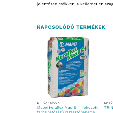
jelentősen csökken, a kellemetlen szag
KAPCSOLÓDÓ TERMÉKEK
ÉPÍTŐANYAGOK
ÉPÍT
Mapei Keraflex Maxi S1 – fokozott
alapozó
TRIN
terhelhetőségű ragasztóhabarcs