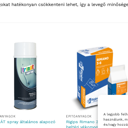
okat hatékonyan csökkenteni lehet, így a levegő minősége
A legjobb fel
ŐANYAGOK
ÉPÍTŐANYAGOK
használunk, m
Rigips Rimano 3-6 – gipszes
ÁT spray általános alapozó
és/vagy hozzá
beltéri vékonyvakolat 3-6 mm