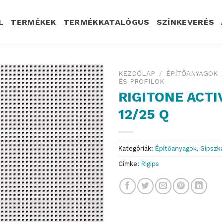
L
TERMÉKEK
TERMÉKKATALÓGUS
SZÍNKEVERÉS
KEZDŐLAP
/
ÉPÍTŐANYAGOK
ÉS PROFILOK
RIGITONE ACTI
12/25 Q
Kategóriák:
Építőanyagok
,
Gipszk
Címke:
Rigips