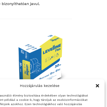
 bizonyíthatóan javul.
Hozzájárulás kezelése
használói élmény biztosítása érdekében olyan technológiákat
ÉPÍTŐANYAGOK
int például a cookie-k, hogy tároljuk az eszközinformációkat
LEVELLINE ÉLVÉDŐ
férjünk azokhoz. Ezen technológiákhoz való hozzájárulás