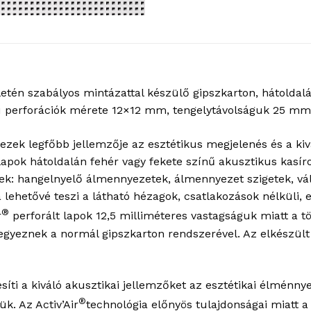
letén szabályos mintázattal készülő gipszkarton, hátoldalá
ú perforációk mérete 12×12 mm, tengelytávolságuk 25 mm, 
ezek legfőbb jellemzője az esztétikus megjelenés és a kiv
lapok hátoldalán fehér vagy fekete színű akusztikus kasír
ek: hangelnyelő álmennyezetek, álmennyezet szigetek, vál
lehetővé teszi a látható hézagok, csatlakozások nélküli,
®
r
perforált lapok 12,5 milliméteres vastagságuk miatt a t
gyeznek a normál gipszkarton rendszerével. Az elkészült 
ti a kiváló akusztikai jellemzőket az esztétikai élménnyel
®
k. Az Activ’Air
technológia előnyös tulajdonságai miatt 