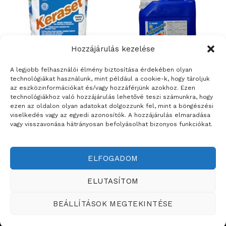
Hozzájárulás kezelése
A legjobb felhasználói élmény biztosítása érdekében olyan
technológiákat használunk, mint például a cookie-k, hogy tároljuk
az eszközinformációkat és/vagy hozzáférjünk azokhoz. Ezen
BURKOLATRAGASZTÓK ÉS FUGÁZÓK
ÉPÍTŐANYAGOK
technológiákhoz való hozzájárulás lehetővé teszi számunkra, hogy
Mapei Antipluviol – színtelen,
Keraset
ezen az oldalon olyan adatokat dolgozzunk fel, mint a böngészési
vizes diszperziós
viselkedés vagy az egyedi azonosítók. A hozzájárulás elmaradása
szilikongyanta bázisú
vagy visszavonása hátrányosan befolyásolhat bizonyos funkciókat.
vízlepergető impregnálószer
ELFOGADOM
Weboldalt készítette:
ELUTASÍTOM
ÉRTÉKESÍTÉSI TERÜLETEINK
BEÁLLÍTÁSOK MEGTEKINTÉSE
Copyright ©2026
Teddy Festékbolt