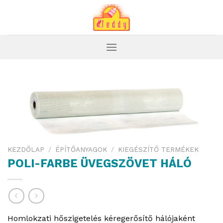
Skip
to
content
KEZDŐLAP
/
ÉPÍTŐANYAGOK
/
KIEGÉSZÍTŐ TERMÉKEK
POLI-FARBE ÜVEGSZÖVET HÁLÓ
Homlokzati hőszigetelés kéregerősítő hálójaként