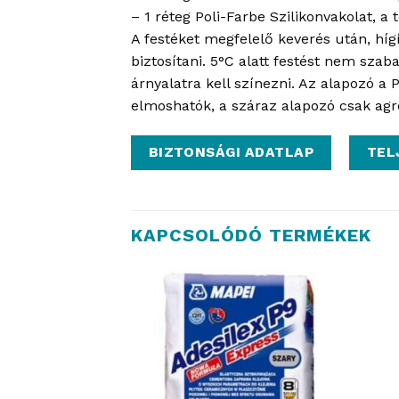
– 1 réteg Poli-Farbe Szilikonvakolat, a
A festéket megfelelő keverés után, hígí
biztosítani. 5°C alatt festést nem szab
árnyalatra kell színezni. Az alapozó a
elmoshatók, a száraz alapozó csak agres
BIZTONSÁGI ADATLAP
TEL
KAPCSOLÓDÓ TERMÉKEK