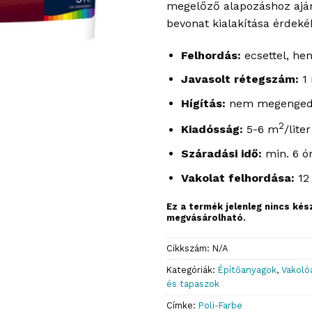
megelőző alapozáshoz ajánl
bevonat kialakítása érdeké
Felhordás:
ecsettel, he
Javasolt rétegszám:
1
Hígítás:
nem megenged
2
Kiadósság:
5-6 m
/liter
Száradási idő:
min. 6 ó
Vakolat felhordása:
12
Ez a termék jelenleg nincs ké
megvásárolható.
Cikkszám:
N/A
Kategóriák:
Építőanyagok
,
Vakoló
és tapaszok
Címke:
Poli-Farbe