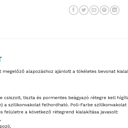
T
át megelőző alapozáshoz ajánlott a tökéletes bevonat kial
csiszolt, tiszta és pormentes beágyazó rétegre kell hígítá
 a szilikonvakolat felhordható. Poli-Farbe szilikonvakola
s felületre a következő rétegrend kialakítása javasolt:
,
apozó,