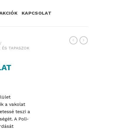
AKCIÓK
KAPCSOLAT
/
 ÉS TAPASZOK
LAT
lület
k a vakolat
etessé teszi a
égét. A Poli-
rdását