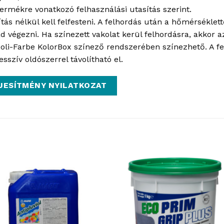
 termékre vonatkozó felhasználási utasítás szerint.
tás nélkül kell felfesteni. A felhordás után a hőmérséklett
ad végezni. Ha színezett vakolat kerül felhordásra, akkor a
 Poli-Farbe KolorBox színező rendszerében színezhető. A f
szív oldószerrel távolítható el.
JESÍTMÉNY NYILATKOZAT