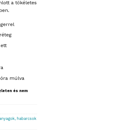
ott a tökéletes
ben.
ngerrel
 réteg
ett
ra
 óra múlva
szleten és nem
anyagok, habarcsok