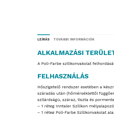
LEÍRÁS
TOVÁBBI INFORMÁCIÓK
ALKALMAZÁSI TERÜLE
A Poli-Farbe szilikonvakolat felhordás
FELHASZNÁLÁS
Hőszigetelő rendszer esetében a készre 
száradás után (hőmérséklettől függően)
szilárdságú, száraz, tiszta és pormente
– 1 réteg Inntaler Szilikon mélyalapozó
– 1 réteg Poli-Farbe Szilikonvakolat al