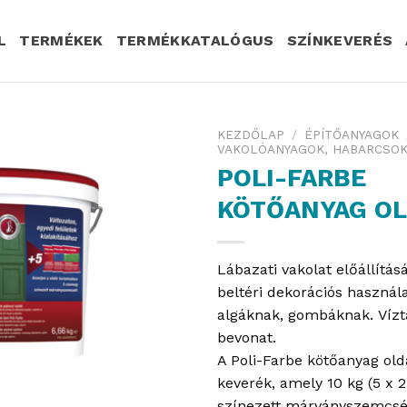
L
TERMÉKEK
TERMÉKKATALÓGUS
SZÍNKEVERÉS
KEZDŐLAP
/
ÉPÍTŐANYAGOK
VAKOLÓANYAGOK, HABARCSOK
POLI-FARBE
KÖTŐANYAG OL
Lábazati vakolat előállítás
beltéri dekorációs használa
algáknak, gombáknak. Vízta
bevonat.
A Poli-Farbe kötőanyag ol
keverék, amely 10 kg (5 x 2
színezett márványszemcsé