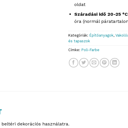
oldat
Száradási idő 20-25 °
óra (normál páratartalo
Kategóriák:
Építőanyagok
,
Vakoló
és tapaszok
Címke:
Poli-Farbe
T
s beltéri dekorációs használatra.