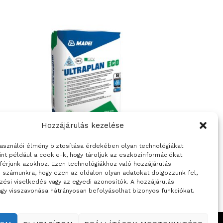
Hozzájárulás kezelése
használói élmény biztosítása érdekében olyan technológiákat
ALJZATKIEGYELÍTŐ ÉS SZÁRAZBETON
int például a cookie-k, hogy tároljuk az eszközinformációkat
ULTRAPLAN ECO 20
férjünk azokhoz. Ezen technológiákhoz való hozzájárulás
i számunkra, hogy ezen az oldalon olyan adatokat dolgozzunk fel,
zési viselkedés vagy az egyedi azonosítók. A hozzájárulás
gy visszavonása hátrányosan befolyásolhat bizonyos funkciókat.