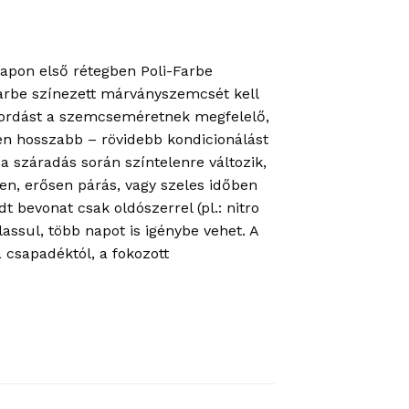
lapon első rétegben Poli-Farbe
-Farbe színezett márványszemcsét kell
lhordást a szemcseméretnek megfelelő,
en hosszabb – rövidebb kondicionálást
 a száradás során színtelenre változik,
ben, erősen párás, vagy szeles időben
 bevonat csak oldószerrel (pl.: nitro
lassul, több napot is igénybe vehet. A
a csapadéktól, a fokozott