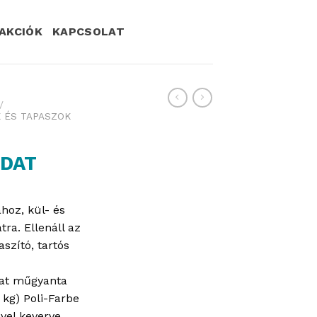
AKCIÓK
KAPCSOLAT
/
 ÉS TAPASZOK
DAT
ához, kül- és
tra. Ellenáll az
szító, tartós
dat műgyanta
 kg) Poli-Farbe
vel keverve