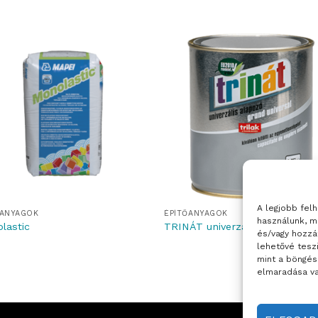
A legjobb fel
ŐANYAGOK
ÉPÍTŐANYAGOK
használunk, m
lastic
TRINÁT univerzális alapozó
és/vagy hozzá
lehetővé tesz
mint a böngés
elmaradása va