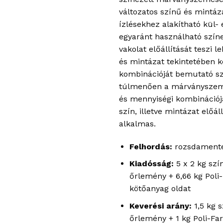
változatos színű és mintáz
ízlésekhez alakítható kül- 
egyaránt használható szí
vakolat előállítását teszi l
és mintázat tekintetében k
kombinációját bemutató sz
túlmenően a márványszem
és mennyiségi kombinációja
szín, illetve mintázat előál
alkalmas.
Felhordás:
rozsdamente
Kiadósság:
5 x 2 kg szí
őrlemény + 6,66 kg Poli
kötőanyag oldat
Keverési arány:
1,5 kg 
őrlemény + 1 kg Poli-Fa