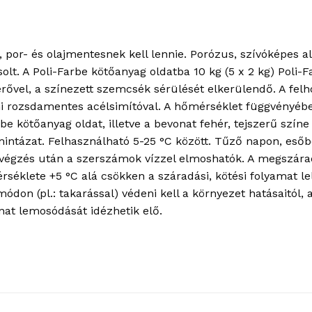
, por- és olajmentesnek kell lennie. Porózus, szívóképes a
olt. A Poli-Farbe kötőanyag oldatba 10 kg (5 x 2 kg) Poli
rővel, a színezett szemcsék sérülését elkerülendő. A fe
ni rozsdamentes acélsimítóval. A hőmérséklet függvényéb
rbe kötőanyag oldat, illetve a bevonat fehér, tejszerű színe
a mintázat. Felhasználható 5-25 °C között. Tűző napon, eső
végzés után a szerszámok vízzel elmoshatók. A megszáradt
mérséklete +5 °C alá csökken a száradási, kötési folyamat le
ódon (pl.: takarással) védeni kell a környezet hatásaitól, 
nat lemosódását idézhetik elő.