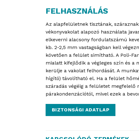
FELHASZNÁLÁS
Az alapfelületnek tisztának, száraznak
vékonyvakolat alapozó használata javas
elkeverni alacsony fordulatszámú keve
kb. 2-2,5 mm vastagságban kell végez
követően a felület simítható. A Poli-Fa
mialatt kifejlődik a végleges szín és 
kerülje a vakolat felhordását. A munka
hígító) távolítható el. Ha a felület hő
száradás végéig a felületet megfelelő m
párakondenzációtól, mivel ezek a bevo
BIZTONSÁGI ADATLAP
KAPCSOLÓDÓ TERMÉKEK