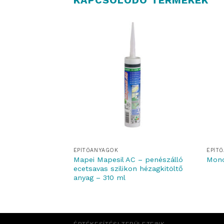
ÉPÍTŐANYAGOK
ÉPÍT
 T –
Mapei Mapesil AC – penészálló
Mono
s, cementkötésű
ecetsavas szilikon hézagkitöltő
s kerámia
anyag – 310 ml
 – 25 kg
ÉRTÉKESÍTÉSI TERÜLETEINK