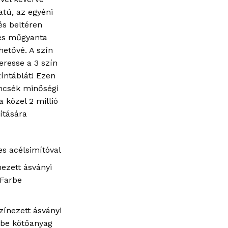
atú, az egyéni
és beltéren
nes műgyanta
ehetővé. A szín
eresse a 3 szín
íntáblát! Ezen
csék minőségi
 közel 2 millió
lítására
s acélsimítóval
nezett ásványi
-Farbe
színezett ásványi
rbe kötőanyag