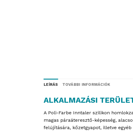
LEÍRÁS
TOVÁBBI INFORMÁCIÓK
ALKALMAZÁSI TERÜLE
A Poli-Farbe Inntaler szilikon homlok
magas páraáteresztő-képesség, alacsony
felújítására, kőzetgyapot, illetve egyé