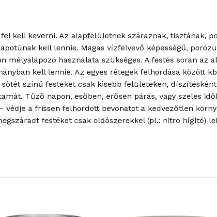
fel kell keverni. Az alapfelületnek száraznak, tisztának, 
lapotúnak kell lennie. Magas vízfelvevő képességű, porózus
ikon mélyalapozó használata szükséges. A festés során az 
ányban kell lennie. Az egyes rétegek felhordása között kb.:
 sötét színű festéket csak kisebb felületeken, díszítéskén
artamát. Tűző napon, esőben, erősen párás, vagy szeles idő
– védje a frissen felhordott bevonatot a kedvezőtlen körny
száradt festéket csak oldószerekkel (pl.: nitro hígító) leh