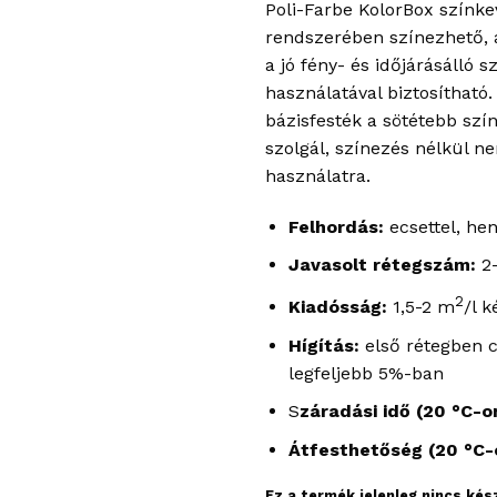
Poli-Farbe KolorBox színke
rendszerében színezhető, 
a jó fény- és időjárásálló 
használatával biztosítható.
bázisfesték a sötétebb szín
szolgál, színezés nélkül n
használatra.
Felhordás:
ecsettel, hen
Javasolt rétegszám:
2-
2
Kiadósság:
1,5-2 m
/l 
Hígítás:
első rétegben 
legfeljebb 5%-ban
S
záradási idő (20 °C-o
Átfesthetőség (20 °C-
Ez a termék jelenleg nincs ké