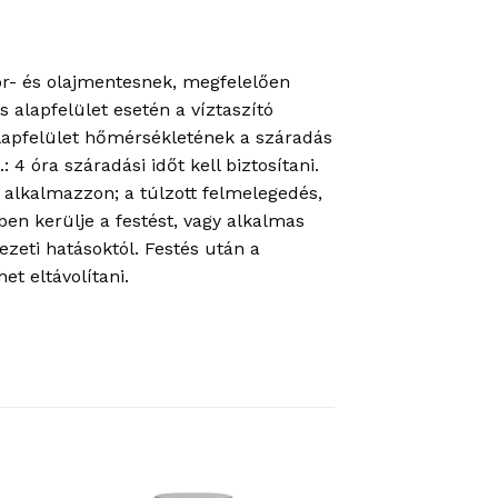
por- és olajmentesnek, megfelelően
 alapfelület esetén a víztaszító
alapfelület hőmérsékletének a száradás
 4 óra száradási időt kell biztosítani.
t alkalmazzon; a túlzott felmelegedés,
ben kerülje a festést, vagy alkalmas
ezeti hatásoktól. Festés után a
et eltávolítani.