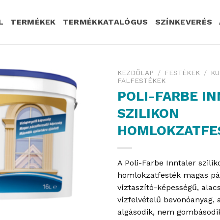
L
TERMÉKEK
TERMÉKKATALÓGUS
SZÍNKEVERÉS
KEZDŐLAP
/
FESTÉKEK
/
KÜ
FALFESTÉKEK
POLI-FARBE I
SZILIKON
HOMLOKZATFE
A Poli-Farbe Inntaler szilik
homlokzatfesték magas pá
víztaszító-képességű, alac
vízfelvételű bevonóanyag,
algásodik, nem gombásodik