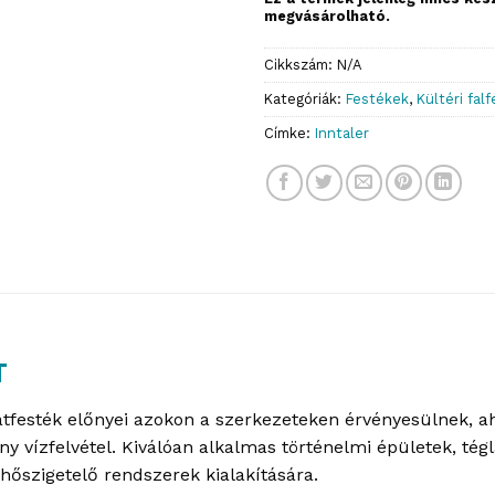
megvásárolható.
Cikkszám:
N/A
Kategóriák:
Festékek
,
Kültéri fal
Címke:
Inntaler
T
zatfesték előnyei azokon a szerkezeteken érvényesülnek, a
 vízfelvétel. Kiválóan alkalmas történelmi épületek, tégla
b hőszigetelő rendszerek kialakítására.