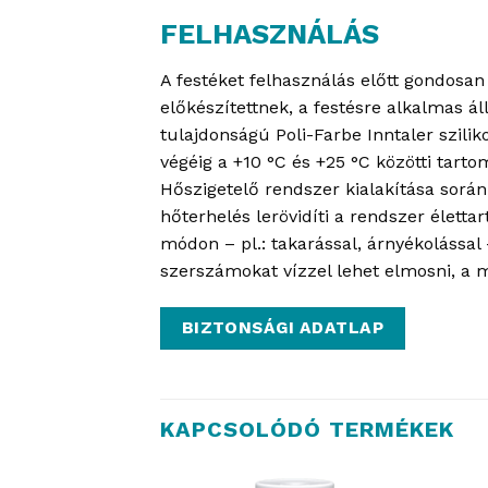
FELHASZNÁLÁS
A festéket felhasználás előtt gondosan 
előkészítettnek, a festésre alkalmas ál
tulajdonságú Poli-Farbe Inntaler szil
végéig a +10 °C és +25 °C közötti tartom
Hőszigetelő rendszer kialakítása során
hőterhelés lerövidíti a rendszer élett
módon – pl.: takarással, árnyékolással 
szerszámokat vízzel lehet elmosni, a meg
BIZTONSÁGI ADATLAP
KAPCSOLÓDÓ TERMÉKEK