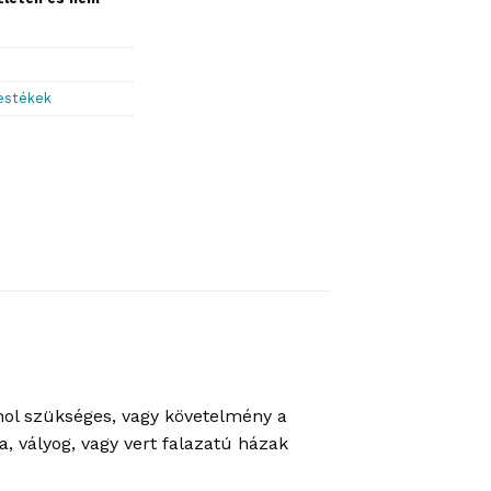
festékek
hol szükséges, vagy követelmény a
, vályog, vagy vert falazatú házak