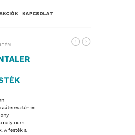
AKCIÓK
KAPCSOLAT
LTÉRI
NNTALER
STÉK
on
raáteresztő- és
sony
 amely nem
. A festék a