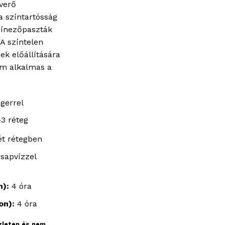
verő
a színtartósság
színezőpaszták
 A színtelen
ek előállítására
em alkalmas a
gerrel
3 réteg
két rétegben
csapvízzel
n):
4 óra
on):
4 óra
szleten és nem