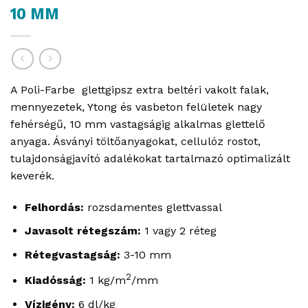
10 MM
A Poli-Farbe glettgipsz extra beltéri vakolt falak,
mennyezetek, Ytong és vasbeton felületek nagy
fehérségű, 10 mm vastagságig alkalmas glettelő
anyaga. Ásványi töltőanyagokat, cellulóz rostot,
tulajdonságjavító adalékokat tartalmazó optimalizált
keverék.
Felhordás:
rozsdamentes glettvassal
Javasolt rétegszám:
1 vagy 2 réteg
Rétegvastagság:
3-10 mm
2
Kiadósság:
1 kg/m
/mm
Vízigény:
6 dl/kg