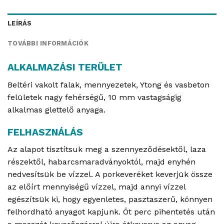
LEÍRÁS
TOVÁBBI INFORMÁCIÓK
ALKALMAZÁSI TERÜLET
Beltéri vakolt falak, mennyezetek, Ytong és vasbeton
felületek nagy fehérségű, 10 mm vastagságig
alkalmas glettelő anyaga.
FELHASZNÁLÁS
Az alapot tisztítsuk meg a szennyeződésektől, laza
részektől, habarcsmaradványoktól, majd enyhén
nedvesítsük be vízzel. A porkeveréket keverjük össze
az előírt mennyiségű vízzel, majd annyi vízzel
egészítsük ki, hogy egyenletes, pasztaszerű, könnyen
felhordható anyagot kapjunk. Öt perc pihentetés után