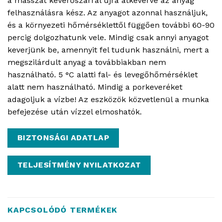
a masszát keverőszárral újra átkeverve az anyag
felhasználásra kész. Az anyagot azonnal használjuk,
és a környezeti hőmérséklettől függően további 60-90
percig dolgozhatunk vele. Mindig csak annyi anyagot
keverjünk be, amennyit fel tudunk használni, mert a
megszilárdult anyag a továbbiakban nem
használható. 5 °C alatti fal- és levegőhőmérséklet
alatt nem használható. Mindig a porkeveréket
adagoljuk a vízbe! Az eszközök közvetlenül a munka
befejezése után vízzel elmoshatók.
BIZTONSÁGI ADATLAP
TELJESÍTMÉNY NYILATKOZAT
KAPCSOLÓDÓ TERMÉKEK