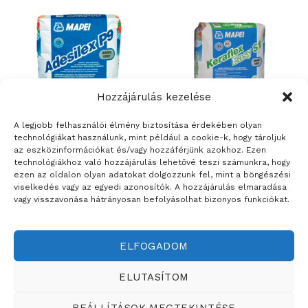
Hozzájárulás kezelése
A legjobb felhasználói élmény biztosítása érdekében olyan
technológiákat használunk, mint például a cookie-k, hogy tároljuk
az eszközinformációkat és/vagy hozzáférjünk azokhoz. Ezen
ÉPÍTŐANYAGOK
ÉPÍTŐANYAGOK
technológiákhoz való hozzájárulás lehetővé teszi számunkra, hogy
Mapei Adesilex P9 – fokozott
Mapei Keraflex Easy S1 –
ezen az oldalon olyan adatokat dolgozzunk fel, mint a böngészési
terhelhetőségű,
fokozott terhelhetőségű,
viselkedés vagy az egyedi azonosítók. A hozzájárulás elmaradása
lecsúszásmentes, flexibilis
könnyen felhordható,
vagy visszavonása hátrányosan befolyásolhat bizonyos funkciókat.
csemperagasztó
rugalmas, cementkötésű
ragasztóhabarcs – 25 kg
ELFOGADOM
Weboldalt készítette:
ELUTASÍTOM
ÉRTÉKESÍTÉSI TERÜLETEINK
BEÁLLÍTÁSOK MEGTEKINTÉSE