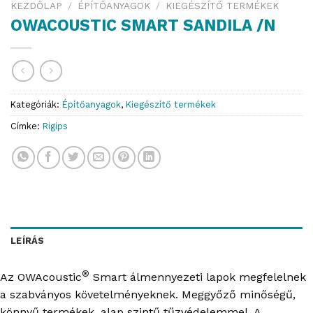
KEZDŐLAP
/
ÉPÍTŐANYAGOK
/
KIEGÉSZÍTŐ TERMÉKEK
OWACOUSTIC SMART SANDILA /N
Kategóriák:
Építőanyagok
,
Kiegészítő termékek
Címke:
Rigips
LEÍRÁS
®
Az OWAcoustic
Smart álmennyezeti lapok megfelelnek
a szabványos követelményeknek. Meggyőző minőségű,
könnyű termékek, alap szintű tűzvédelemmel. A