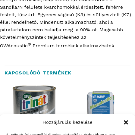
Sandila/N felülete kvarchomokkal érdesített, fehérre
festett, tűszúrt. Egyenes vágású (K3) és süllyesztett (K7)
éllel rendelhető. Mindenütt alkalmazható, ahol a
páratartalom nem haladja meg a 90%-ot. Magasabb
követelményszintek teljesítéséhez az
®
OWAcoustic
Prémium termékek alkalmazhatók.
KAPCSOLÓDÓ TERMÉKEK
Hozzájárulás kezelése
A legjobb felhasználói élmény biztosítása érdekében olyan